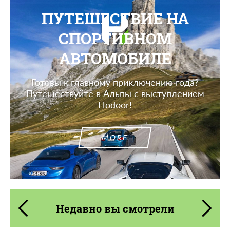
ПУТЕШЕСТВИЕ НА
СПОРТИВНОМ
АВТОМОБИЛЕ
Готовы к главному приключению года?
Путешествуйте в Альпы с выступлением
Hodoor!
MORE
Недавно вы смотрели