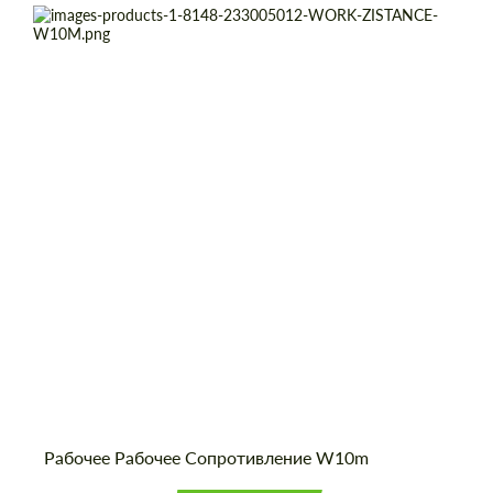
Product Type:
Кованые Диски
Diameter:
19", 20", 21"
Wheel construction:
2 шт
Country of origin:
Япония
Рабочее Рабочее Сопротивление W10m