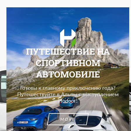
ПУТЕШЕСТВИЕ НА
СПОРТИВНОМ
АВТОМОБИЛЕ
Готовы к главному приключению года?
Путешествуйте в Альпы с выступлением
Hodoor!
MORE