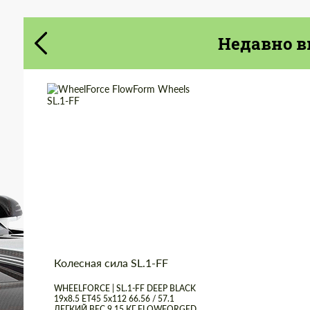
Cогласиться на обработку
Cогласиться на обработку
персональных данных
персональных данных
Недавно в
СВЯЖИТЕСЬ СО МНОЙ
СВЯЖИТЕСЬ СО МНОЙ
Мы говорим на вашем языке
Мы говорим на вашем языке
Wheel construction:
Моноблок
Product Type:
FlowForm Wheels
Country of origin:
Германия
Diameter:
19"
Колесная сила SL.1-FF
WHEELFORCE | SL.1-FF DEEP BLACK
19x8.5 ET45 5x112 66.56 / 57.1
ЛЕГКИЙ ВЕС 9,15 КГ FLOWFORGED