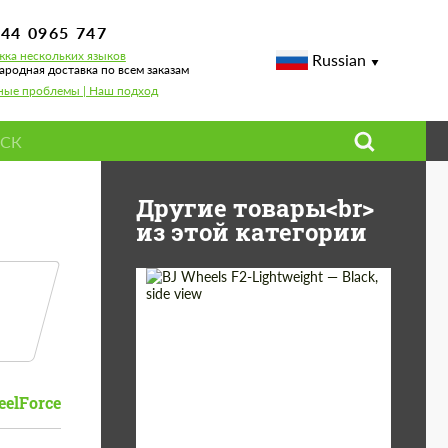
744 0965 747
ка нескольких языков
Russian
родная доставка по всем заказам
ные проблемы | Наш подход
Другие товары<br>
из этой категории
Diameter:
18", 19", 20", 21", 22",
23", 24"
Wheel construction:
Моноблок
elForce
Country of origin:
Германия