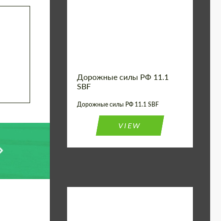
Country of origin:
США
Product Type:
FlowForm Wheels
Wheel construction:
Моноблок
Дорожные силы РФ 11.1
SBF
Дорожные силы РФ 11.1 SBF
VIEW