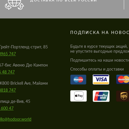
ДОСТАВКА ПО ВСЕЙ РОССИИ
S
ПОДПИСКА НА НОВО
Будьте в курсе текущих акций,
Грейт-Портленд-стрит, 85
не упустите выгодные предло
0965 747
Подпишитесь на наши новости
67-бис Авеню Дю Кампон
Cпособы оплаты и доставки
5 48 747
K800 Brickell Ave, Майами
8818 747
улица де-Вив, 45
 600 47
llo@hodoor.world