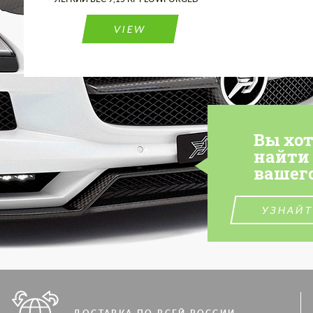
VIEW
Вы хо
найти
вашег
УЗНАЙТ