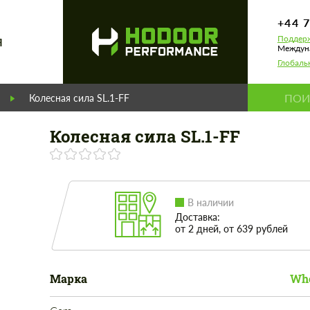
+44 
Поддерж
Я
Междуна
Глобаль
Колесная сила SL.1-FF
Колесная сила SL.1-FF
В наличии
Доставка:
от 2 дней, от 639 рублей
Марка
Whe