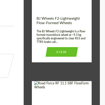
Product Type:
FlowForm Wheels
BJ Wheels F2-Lightweight
Flow-Formed Wheels
The BJ Wheels F2-Lightweight is a flow-
formed monoblock wheel at ~9.3 kg,
specifically engineered to clear RS3 and
TTRS brake cali...
VIEW
Diameter:
22"