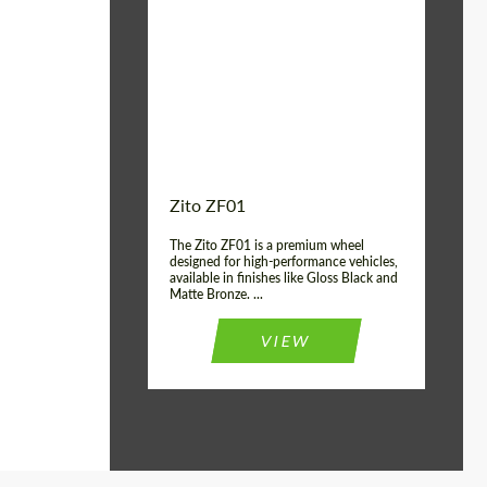
Product Type:
FlowForm Wheels
Wheel construction:
Моноблок
Country of origin:
США
Diameter:
19", 20"
Zito ZF01
The Zito ZF01 is a premium wheel
designed for high-performance vehicles,
available in finishes like Gloss Black and
Matte Bronze. ...
VIEW