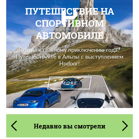
ПУТЕШЕСТВИЕ НА
СПОРТИВНОМ
АВТОМОБИЛЕ
Готовы к главному приключению года?
Путешествуйте в Альпы с выступлением
Hodoor!
MORE
Недавно вы смотрели