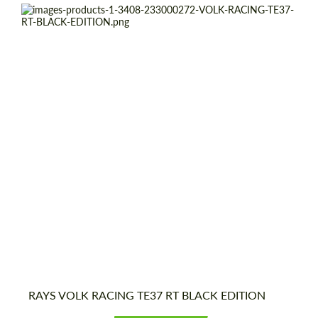
Product Type:
Кованые Диски
Diameter:
18"
Wheel construction:
Моноблок
Country of origin:
Япония
RAYS VOLK RACING TE37 RT BLACK EDITION