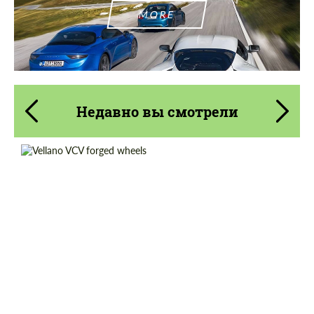
MORE
Недавно вы смотрели
Product Type:
Кованые Диски
Diameter:
19", 20", 21", 22", 23", 24", 25", 26"
Country of origin:
США
Wheel construction:
3 шт