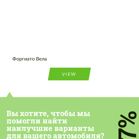
Cогласиться на обработку
Cогласиться на обработку
персональных данных
Форгиато Вела
персональных данных
СВЯЖИТЕСЬ СО МНОЙ
СВЯЖИТЕСЬ СО МНОЙ
VIEW
Мы говорим на вашем языке
Мы говорим на вашем языке
Вы хотите, чтобы мы
7
помогли найти
наилучшие варианты
для вашего автомобиля?