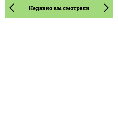
Недавно вы смотрели
Product Type:
Выхлопные системы
Material:
Нержавеющая Сталь
Country of origin:
Соединенное Королевство