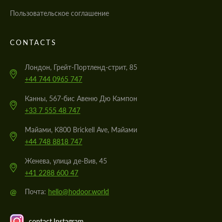
Пользовательское соглашение
CONTACTS
Лондон, Грейт-Портленд-стрит, 85
+44 744 0965 747
Канны, 567-бис Авеню Дю Кампон
+33 7 555 48 747
Майами, K800 Brickell Ave, Майами
+44 748 8818 747
Женева, улица де-Вив, 45
+41 2288 600 47
@
Почта:
hello@hodoor.world
contact.Instagram