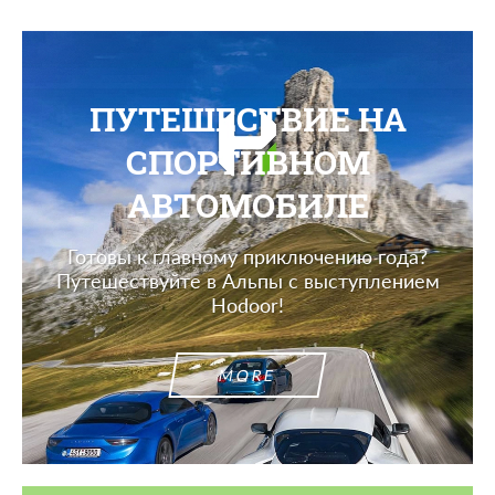
ПУТЕШЕСТВИЕ НА
СПОРТИВНОМ
АВТОМОБИЛЕ
Готовы к главному приключению года?
Путешествуйте в Альпы с выступлением
Hodoor!
MORE