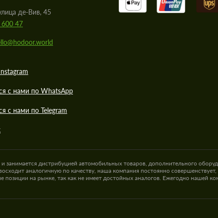
улица де-Вив, 45
 600 47
llo@hodoor.world
Instagram
ся с нами по WhatsApp
ся с нами по Telegram
к
а и занимается дистрибуцией автомобильных товаров, дополнительного оборуд
восходит аналогичную по качеству, наша компания постоянно совершенствует,
е позиции на рынке, так как не имеет достойных аналогов. Ежегодно нашей к