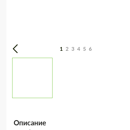
1
2
3
4
5
6
Описание