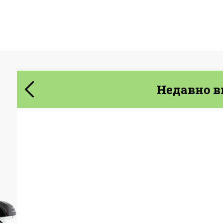
Cогласиться на обработку
Cогласиться на обработку
персональных данных
персональных данных
СВЯЖИТЕСЬ СО МНОЙ
СВЯЖИТЕСЬ СО МНОЙ
Недавно в
Мы говорим на вашем языке
Мы говорим на вашем языке
Product
Выхлопные
системы
Type:
Material:
Нержавеющая Сталь
Country of
Соединенное
Королевство
origin: