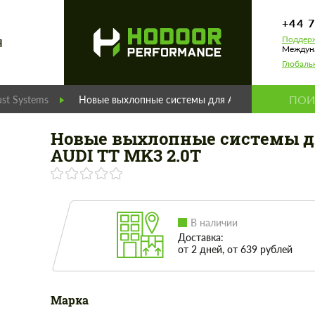
+44 
Поддерж
Я
Междуна
Глобаль
st Systems
Новые выхлопные системы для AUDI TT MK3 2.0T
Новые выхлопные системы д
AUDI TT MK3 2.0T
В наличии
Доставка:
от 2 дней, от 639 рублей
Марка