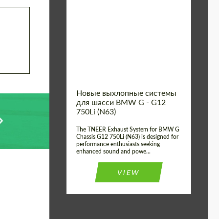
Material:
Нержавеющая Сталь
Product
Выхлопные
системы
Type:
Country of
Соединенное
Королевство
origin:
Новые выхлопные системы
для шасси BMW G - G12
750Li (N63)
The TNEER Exhaust System for BMW G
Chassis G12 750Li (N63) is designed for
performance enthusiasts seeking
enhanced sound and powe...
VIEW