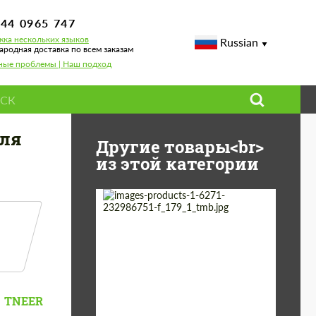
744 0965 747
ка нескольких языков
Russian
родная доставка по всем заказам
ные проблемы | Наш подход
ля
Другие товары<br>
из этой категории
Country of origin:
Германия
Material:
Нержавеющая Сталь
Product
Выхлопные
системы
TNEER
Type: