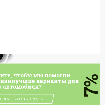
тите, чтобы мы помогли
7%
 наилучшие варианты для
о автомобиля?
Е КАК ЭТО СДЕЛАТЬ