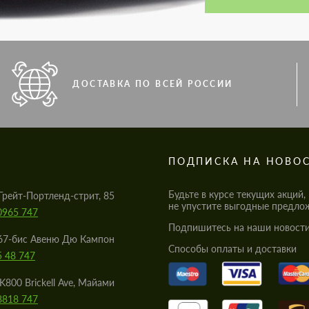
ДОСТАВКА ПО ВСЕЙ РОССИИ
S
ПОДПИСКА НА НОВО
Будьте в курсе текущих акций,
Грейт-Портленд-стрит, 85
не упустите выгодные предло
0965 747
Подпишитесь на наши новости
67-бис Авеню Дю Кампон
Cпособы оплаты и доставки
5 48 747
K800 Brickell Ave, Майами
8818 747