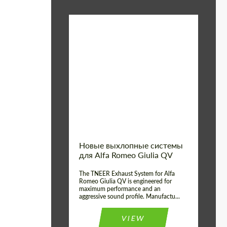
Material:
Нержавеющая Сталь
Product
Выхлопные
системы
Type:
Country of
Соединенное
Королевство
origin:
Новые выхлопные системы
для Alfa Romeo Giulia QV
The TNEER Exhaust System for Alfa
Romeo Giulia QV is engineered for
maximum performance and an
aggressive sound profile. Manufactu...
VIEW