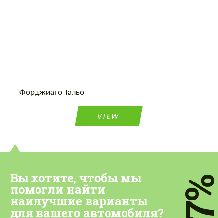
Cогласиться на обработку
Cогласиться на обработку
персональных данных
Форджиато Тальо
персональных данных
СВЯЖИТЕСЬ СО МНОЙ
СВЯЖИТЕСЬ СО МНОЙ
VIEW
Мы говорим на вашем языке
Мы говорим на вашем языке
Вы хотите, чтобы мы
7
помогли найти
наилучшие варианты
для вашего автомобиля?