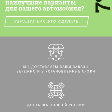
7
наилучшие варианты
для вашего автомобиля?
СВЯЖИТЕСЬ СО МНОЙ
СВЯЖИТЕСЬ СО МНОЙ
Мы говорим на вашем языке
Мы говорим на вашем языке
УЗНАЙТЕ КАК ЭТО СДЕЛАТЬ
МЫ ДОСТАВЛЯЕМ ВАШИ ЗАКАЗЫ
БЕРЕЖНО И В УСТАНОВЛЕННЫЕ СРОКИ
ДОСТАВКА ПО ВСЕЙ РОССИИ