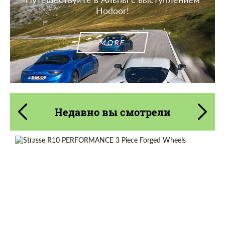
Hodoor!
MORE
Недавно вы смотрели
Wheel construction:
3 шт
Product Type:
Кованые Диски
Diameter:
18", 19", 20", 21", 22", 23", 24"
Country of origin:
США