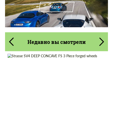
MORE
Недавно вы смотрели
Product Type:
Кованые Диски
Diameter:
18", 19", 20", 21", 22", 23", 24"
Wheel construction:
3 шт
Country of origin:
США