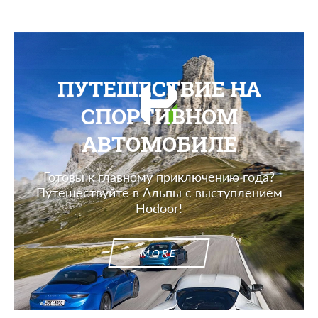
ПУТЕШЕСТВИЕ НА
СПОРТИВНОМ
АВТОМОБИЛЕ
Готовы к главному приключению года?
Путешествуйте в Альпы с выступлением
Hodoor!
MORE