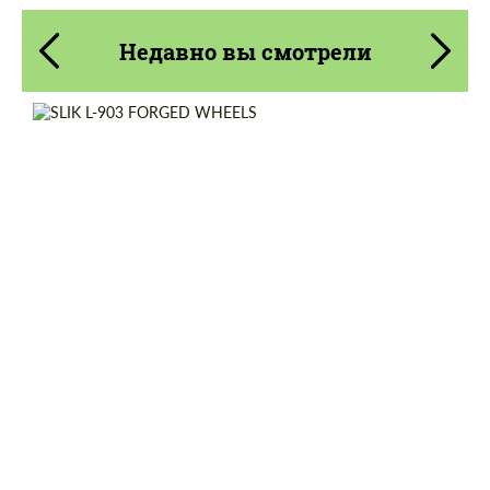
Недавно вы смотрели
Wheel construction:
Моноблок
Diameter:
19"
Country of origin:
Россия
Product Type:
Кованые Диски