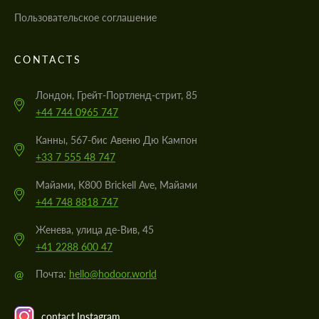
Пользовательское соглашение
CONTACTS
Лондон, Грейт-Портленд-стрит, 85
+44 744 0965 747
Канны, 567-бис Авеню Дю Кампон
+33 7 555 48 747
Майами, K800 Brickell Ave, Майами
+44 748 8818 747
Женева, улица де-Вив, 45
+41 2288 600 47
@
Почта:
hello@hodoor.world
contact.Instagram