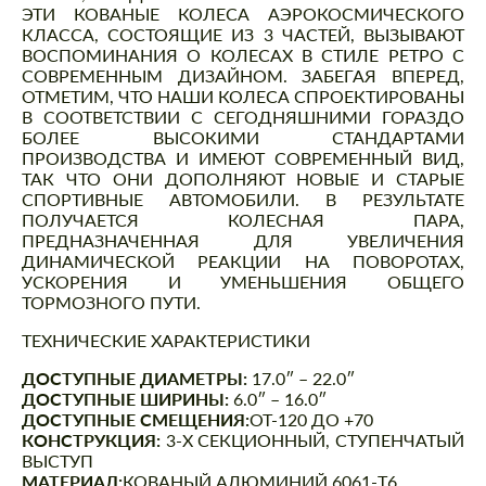
ЭТИ КОВАНЫЕ КОЛЕСА АЭРОКОСМИЧЕСКОГО
КЛАССА, СОСТОЯЩИЕ ИЗ 3 ЧАСТЕЙ, ВЫЗЫВАЮТ
ВОСПОМИНАНИЯ О КОЛЕСАХ В СТИЛЕ РЕТРО С
СОВРЕМЕННЫМ ДИЗАЙНОМ. ЗАБЕГАЯ ВПЕРЕД,
ОТМЕТИМ, ЧТО НАШИ КОЛЕСА СПРОЕКТИРОВАНЫ
В СООТВЕТСТВИИ С СЕГОДНЯШНИМИ ГОРАЗДО
БОЛЕЕ ВЫСОКИМИ СТАНДАРТАМИ
ПРОИЗВОДСТВА И ИМЕЮТ СОВРЕМЕННЫЙ ВИД,
ТАК ЧТО ОНИ ДОПОЛНЯЮТ НОВЫЕ И СТАРЫЕ
СПОРТИВНЫЕ АВТОМОБИЛИ. В РЕЗУЛЬТАТЕ
ПОЛУЧАЕТСЯ КОЛЕСНАЯ ПАРА,
ПРЕДНАЗНАЧЕННАЯ ДЛЯ УВЕЛИЧЕНИЯ
ДИНАМИЧЕСКОЙ РЕАКЦИИ НА ПОВОРОТАХ,
УСКОРЕНИЯ И УМЕНЬШЕНИЯ ОБЩЕГО
ТОРМОЗНОГО ПУТИ.
ТЕХНИЧЕСКИЕ ХАРАКТЕРИСТИКИ
ДОСТУПНЫЕ ДИАМЕТРЫ:
17.0″ – 22.0″
ДОСТУПНЫЕ ШИРИНЫ:
6.0″ – 16.0″
ДОСТУПНЫЕ СМЕЩЕНИЯ:
ОТ-120 ДО +70
КОНСТРУКЦИЯ:
3-Х СЕКЦИОННЫЙ, СТУПЕНЧАТЫЙ
ВЫСТУП
МАТЕРИАЛ:
КОВАНЫЙ АЛЮМИНИЙ 6061-T6