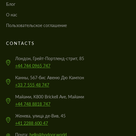
Блог
О нас
Пользовательское соглашение
CONTACTS
Лондон, Грейт-Портленд-стрит, 85
+44 744 0965 747
Канны, 567-бис Авеню Дю Кампон
+33 7 555 48 747
Майами, K800 Brickell Ave, Майами
+44 748 8818 747
Женева, улица де-Вив, 45
+41 2288 600 47
@
Почта:
hello@hodoor.world