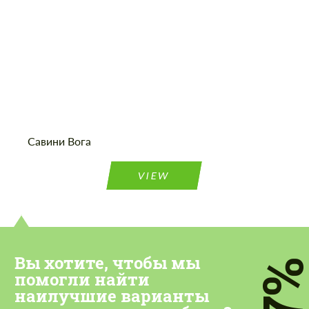
Cогласиться на обработку
Cогласиться на обработку
персональных данных
персональных данных
Савини Вога
СВЯЖИТЕСЬ СО МНОЙ
СВЯЖИТЕСЬ СО МНОЙ
VIEW
Мы говорим на вашем языке
Мы говорим на вашем языке
Вы хотите, чтобы мы
7
помогли найти
наилучшие варианты