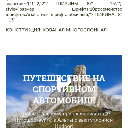
значение='{"1":2,"2":" ШИРИНЫ: 8\" - 15\""}'
style="размер шрифта:10pt;семейство
шрифтов:Arial;стиль шрифта:обычный;">ШИРИНА: 8"
- 15"
КОНСТРУКЦИЯ: КОВАНАЯ МНОГОСЛОЙНАЯ
ПУТЕШЕСТВИЕ НА
СПОРТИВНОМ
АВТОМОБИЛЕ
Готовы к главному приключению года?
Путешествуйте в Альпы с выступлением
Hodoor!