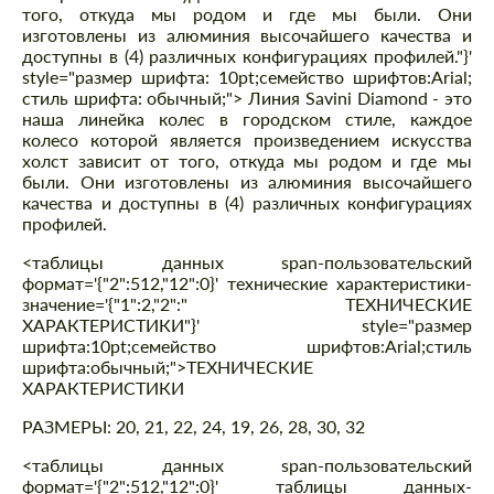
того, откуда мы родом и где мы были. Они
изготовлены из алюминия высочайшего качества и
доступны в (4) различных конфигурациях профилей."}'
style="размер шрифта: 10pt;семейство шрифтов:Arial;
стиль шрифта: обычный;"> Линия Savini Diamond - это
наша линейка колес в городском стиле, каждое
колесо которой является произведением искусства
холст зависит от того, откуда мы родом и где мы
были. Они изготовлены из алюминия высочайшего
качества и доступны в (4) различных конфигурациях
профилей.
<таблицы данных span-пользовательский
формат='{"2":512,"12":0}' технические характеристики-
значение='{"1":2,"2":" ТЕХНИЧЕСКИЕ
ХАРАКТЕРИСТИКИ"}' style="размер
шрифта:10pt;семейство шрифтов:Arial;стиль
шрифта:обычный;">ТЕХНИЧЕСКИЕ
ХАРАКТЕРИСТИКИ
РАЗМЕРЫ: 20, 21, 22, 24, 19, 26, 28, 30, 32
<таблицы данных span-пользовательский
формат='{"2":512,"12":0}' таблицы данных-