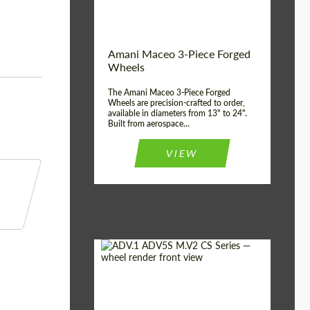
Волокна
Product Type:
3 шт
Country of origin:
США
Amani Maceo 3-Piece Forged
Wheel construction:
3 шт
Wheels
The Amani Maceo 3-Piece Forged
Wheels are precision-crafted to order,
available in diameters from 13" to 24".
Built from aerospace...
VIEW
Product Type:
Кованые Диски