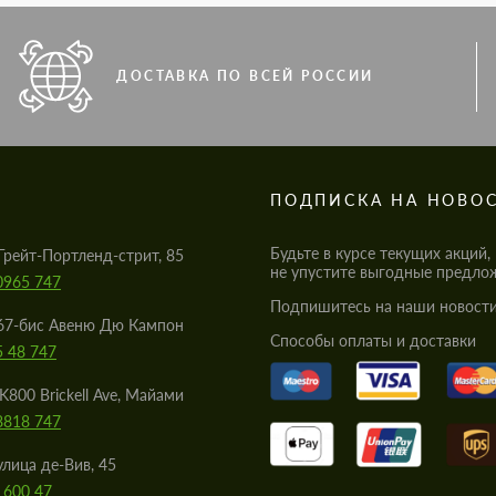
ДОСТАВКА ПО ВСЕЙ РОССИИ
S
ПОДПИСКА НА НОВО
Будьте в курсе текущих акций,
Грейт-Портленд-стрит, 85
не упустите выгодные предло
0965 747
Подпишитесь на наши новости
67-бис Авеню Дю Кампон
Cпособы оплаты и доставки
5 48 747
K800 Brickell Ave, Майами
8818 747
улица де-Вив, 45
 600 47