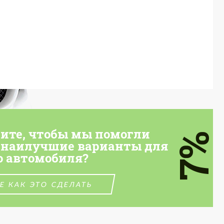
тите, чтобы мы помогли
7%
 наилучшие варианты для
о автомобиля?
Е КАК ЭТО СДЕЛАТЬ