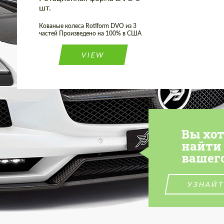
шт.
Кованые колеса Rotiform DVO из 3
частей Произведено на 100% в США
VIEW
Вы хо
найти
вашег
УЗНАЙТ