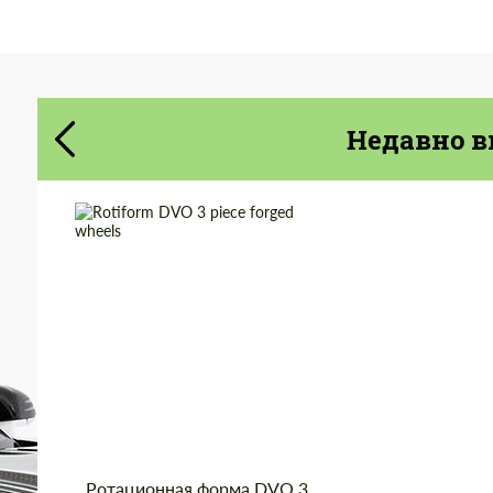
Cогласиться на обработку
Cогласиться на обработку
персональных данных
персональных данных
СВЯЖИТЕСЬ СО МНОЙ
СВЯЖИТЕСЬ СО МНОЙ
Недавно в
Мы говорим на вашем языке
Мы говорим на вашем языке
Wheel construction:
3 шт
Diameter:
19", 20", 22"
Country of origin:
США
Product Type:
Кованые Диски
Ротационная форма DVO 3