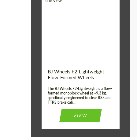
Diameter:
18", 19", 20", 21", 22",
23", 24"
Country of origin:
Германия
Product Type:
FlowForm Wheels
Wheel construction:
Моноблок
BJ Wheels F2-Lightweight
Flow-Formed Wheels
The BJ Wheels F2-Lightweight is a flow-
formed monoblock wheel at ~9.3 kg,
specifically engineered to clear RS3 and
TTRS brake cali...
VIEW