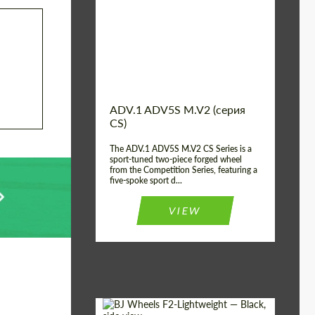
Country of origin:
США
Diameter:
13", 14", 15", 16", 17",
18", 19", 20", 21", 22",
23", 24"
Wheel construction:
2 шт
ADV.1 ADV5S M.V2 (серия
CS)
The ADV.1 ADV5S M.V2 CS Series is a
sport-tuned two-piece forged wheel
from the Competition Series, featuring a
five-spoke sport d...
VIEW