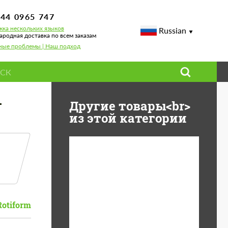
744 0965 747
ка нескольких языков
Russian
родная доставка по всем заказам
ные проблемы | Наш подход
.
Другие товары<br>
из этой категории
Diameter:
13", 14", 15", 16", 17",
18", 19", 20", 21", 22",
23", 24"
Rotiform
Material:
ABS пластик, Forged
carbon, Базальтовые