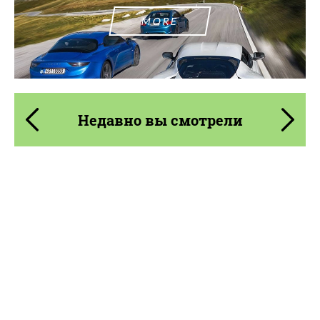
MORE
Недавно вы смотрели
Product Type:
Карбоновые детали
Material:
Углеродного волокна
Country of origin:
США