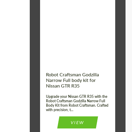
Product Type:
Обвес
Country of origin:
США
Material:
Стеклоткани,
Углеродного волокна
Robot Craftsman Godzilla
Narrow Full body kit for
Nissan GTR R35
Upgrade your Nissan GTR R35 with the
Robot Craftsman Godzilla Narrow Full
Body Kit from Robot Craftsman. Crafted
with precision, t...
VIEW