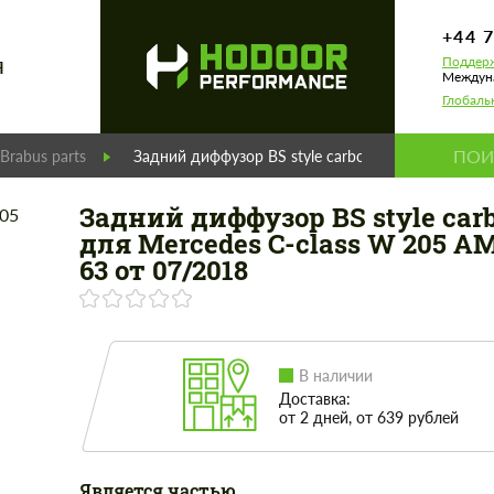
+44 
Поддерж
Я
Междуна
Глобаль
Brabus parts
Задний диффузор BS style carbon для Mercedes C
Задний диффузор BS style car
для Mercedes C-class W 205 A
63 от 07/2018
В наличии
Доставка:
от 2 дней, от 639 рублей
Является частью