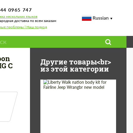
744 0965 747
ка нескольких языков
Russian
родная доставка по всем заказам
ные проблемы | Наш подход
-class W 205 AMG C 63 от 07/2018
bon
Другие товары<br>
MG C
из этой категории
Product Type:
Обвес
Country of origin:
Япония