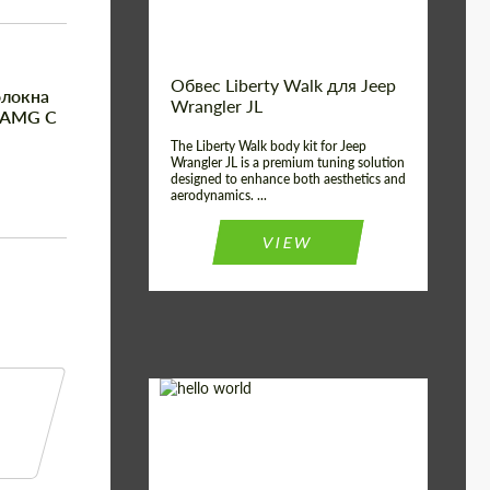
Обвес Liberty Walk для Jeep
олокна
Wrangler JL
5 AMG C
The Liberty Walk body kit for Jeep
Wrangler JL is a premium tuning solution
designed to enhance both aesthetics and
aerodynamics. ...
VIEW
Product Type:
Обвес