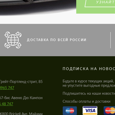
УЗНАЙТ
ДОСТАВКА ПО ВСЕЙ РОССИИ
S
ПОДПИСКА НА НОВО
Будьте в курсе текущих акций,
Грейт-Портленд-стрит, 85
не упустите выгодные предло
0965 747
Подпишитесь на наши новости
67-бис Авеню Дю Кампон
Cпособы оплаты и доставки
5 48 747
K800 Brickell Ave, Майами