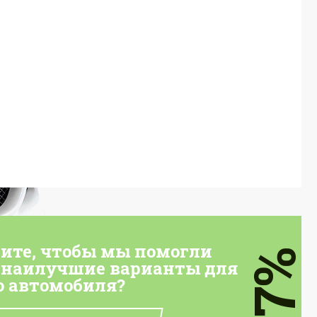
тите, чтобы мы помогли
7%
 наилучшие варианты для
о автомобиля?