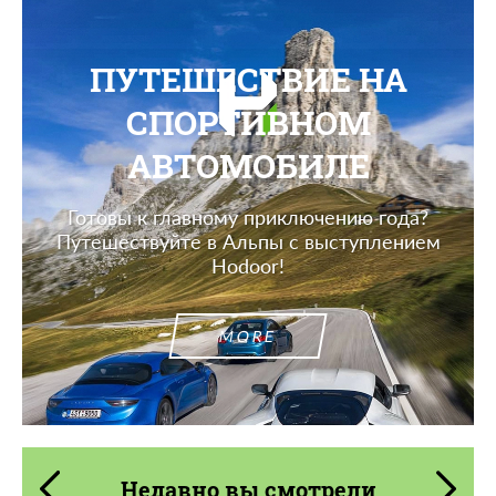
ПУТЕШЕСТВИЕ НА
СПОРТИВНОМ
АВТОМОБИЛЕ
Готовы к главному приключению года?
Путешествуйте в Альпы с выступлением
Hodoor!
MORE
Недавно вы смотрели