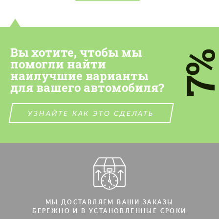
Please use this form to fill in some basic
Please use this form to fill in some basic
information for your price request. We will
information for your price request. We will
contact you within 1 business day with our
contact you within 1 business day with our
most competitive offer.
most competitive offer.
Вы хотите, чтобы мы
7
помогли найти
наилучшие варианты
для вашего автомобиля?
УЗНАЙТЕ КАК ЭТО СДЕЛАТЬ
Cогласиться на обработку
Cогласиться на обработку
персональных данных
персональных данных
СВЯЖИТЕСЬ СО МНОЙ
СВЯЖИТЕСЬ СО МНОЙ
Мы говорим на вашем языке
Мы говорим на вашем языке
МЫ ДОСТАВЛЯЕМ ВАШИ ЗАКАЗЫ
БЕРЕЖНО И В УСТАНОВЛЕННЫЕ СРОКИ