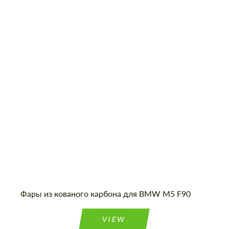
Фары из кованого карбона для BMW M5 F90
VIEW
Заказать обратный звонок
Заказать обратный звонок