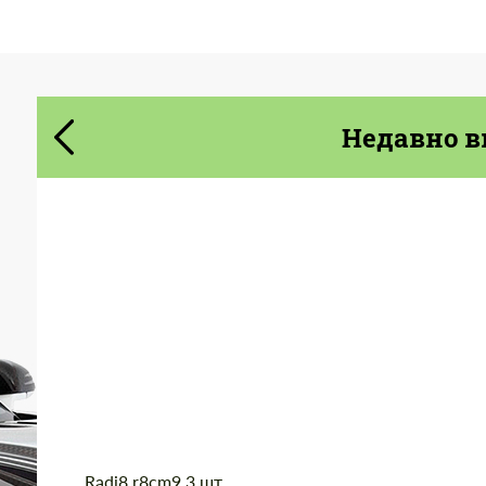
Cогласиться на обработку
Cогласиться на обработку
персональных данных
персональных данных
СВЯЖИТЕСЬ СО МНОЙ
СВЯЖИТЕСЬ СО МНОЙ
Недавно в
Мы говорим на вашем языке
Мы говорим на вашем языке
Product Type:
Кованые Диски
Diameter:
18", 19", 20"
Country of origin:
США
Wheel construction:
3 шт
Radi8 r8cm9 3 шт.