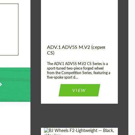
Country of origin:
США
Diameter:
13", 14", 15", 16", 17",
18", 19", 20", 21", 22",
23", 24"
Wheel construction:
2 шт
ADV.1 ADV5S M.V2 (серия
CS)
The ADV.1 ADV5S M.V2 CS Series is a
sport-tuned two-piece forged wheel
from the Competition Series, featuring a
five-spoke sport d...
VIEW