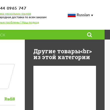
744 0965 747
ка нескольких языков
Russian
родная доставка по всем заказам
ные проблемы | Наш подход
Другие товары<br>
из этой категории
Diameter:
13", 14", 15", 16", 17",
18", 19", 20", 21", 22",
23", 24"
Radi8
Material:
ABS пластик, Forged
carbon, Базальтовые