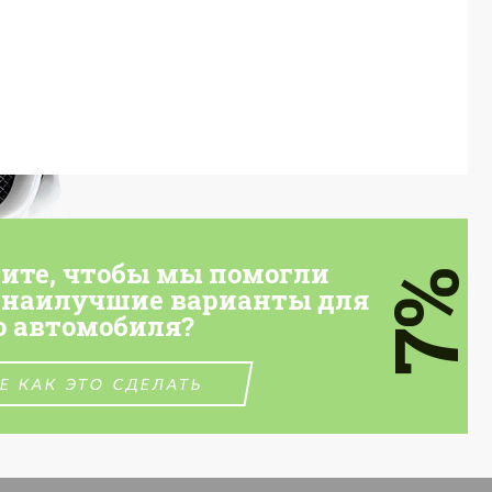
тите, чтобы мы помогли
7%
 наилучшие варианты для
о автомобиля?
Е КАК ЭТО СДЕЛАТЬ