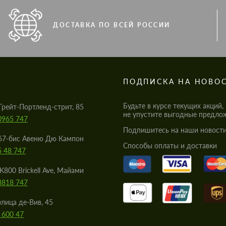
ДОСТАВКА ПО ВСЕЙ РОССИИ
S
ПОДПИСКА НА НОВО
Будьте в курсе текущих акций,
Грейт-Портленд-стрит, 85
не упустите выгодные предло
0965 747
Подпишитесь на наши новости
67-бис Авеню Дю Кампон
Cпособы оплаты и доставки
5 48 747
K800 Brickell Ave, Майами
8818 747
улица де-Вив, 45
 600 47