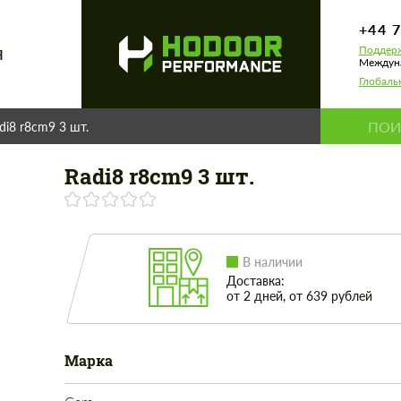
+44 
Поддерж
Я
Междуна
Глобаль
di8 r8cm9 3 шт.
Radi8 r8cm9 3 шт.
В наличии
Доставка:
от 2 дней, от 639 рублей
Марка