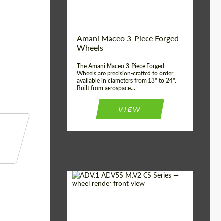
Волокна
Product Type:
3 шт
Country of origin:
США
Amani Maceo 3-Piece Forged
Wheel construction:
3 шт
Wheels
The Amani Maceo 3-Piece Forged
Wheels are precision-crafted to order,
available in diameters from 13" to 24".
Built from aerospace...
VIEW
Product Type:
Кованые Диски