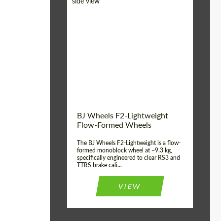
Diameter:
18", 19", 20", 21", 22",
23", 24"
Country of origin:
Германия
Product Type:
FlowForm Wheels
Wheel construction:
Моноблок
BJ Wheels F2-Lightweight
Flow-Formed Wheels
The BJ Wheels F2-Lightweight is a flow-
formed monoblock wheel at ~9.3 kg,
specifically engineered to clear RS3 and
TTRS brake cali...
VIEW