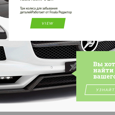
Три колеса для забывания
деталейРаботает от Froala Редактор
VIEW
Вы хо
найти
вашег
УЗНАЙТ