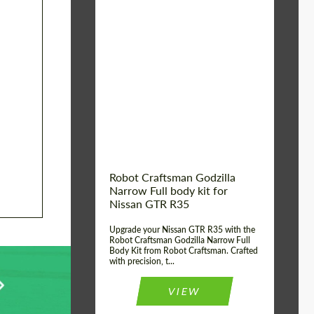
Product Type:
Обвес
Country of origin:
США
Material:
Стеклоткани,
Углеродного волокна
Robot Craftsman Godzilla
Narrow Full body kit for
Nissan GTR R35
Upgrade your Nissan GTR R35 with the
Robot Craftsman Godzilla Narrow Full
Body Kit from Robot Craftsman. Crafted
with precision, t...
VIEW