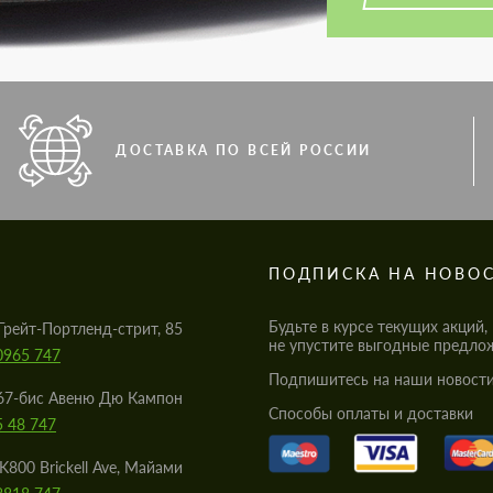
ДОСТАВКА ПО ВСЕЙ РОССИИ
S
ПОДПИСКА НА НОВО
Будьте в курсе текущих акций,
Грейт-Портленд-стрит, 85
не упустите выгодные предло
0965 747
Подпишитесь на наши новости
67-бис Авеню Дю Кампон
Cпособы оплаты и доставки
5 48 747
K800 Brickell Ave, Майами