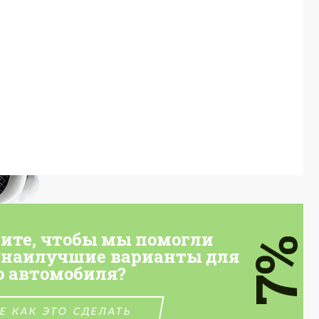
тите, чтобы мы помогли
7%
 наилучшие варианты для
о автомобиля?
Е КАК ЭТО СДЕЛАТЬ