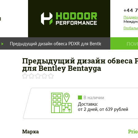
+44 
Поддерж
Я
Междуна
Глобаль
Предыдущий дизайн обвеса PDXR для Bentley Bentayga
Предыдущий дизайн обвеса 
для Bentley Bentayga
В наличии
Доставка:
от 2 дней, от 639 рублей
Марка
Prio