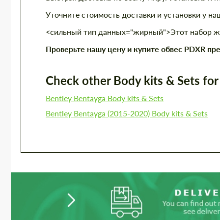
Уточните стоимость доставки и установки у н
<сильный тип данных="жирный">Этот набор жде
Проверьте нашу цену и купите обвес PDXR пре
Check other Body kits & Sets for 
Bentley Bentayga Body kits & Sets
Bentley Bentayga (2015-2020) Body kits & Sets