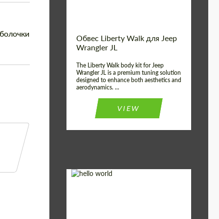
оболочки
Обвес Liberty Walk для Jeep
Wrangler JL
The Liberty Walk body kit for Jeep
Wrangler JL is a premium tuning solution
designed to enhance both aesthetics and
aerodynamics. ...
VIEW
Product Type:
Обвес