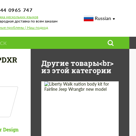
744 0965 747
ка нескольких языков
Russian
родная доставка по всем заказам
ные проблемы | Наш подход
PDXR
Другие товары<br>
из этой категории
Product Type:
Обвес
Country of origin:
Япония
r Design