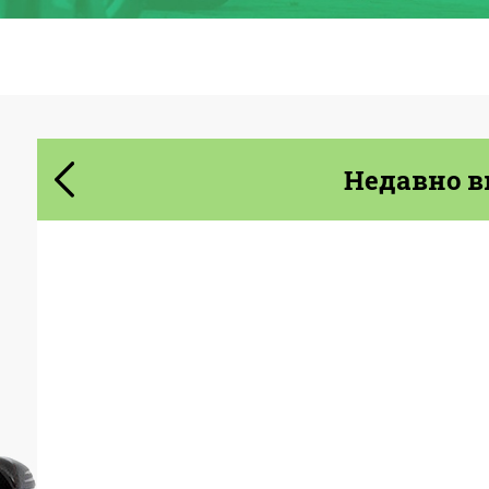
Cогласиться на обработку
Cогласиться на обработку
персональных данных
персональных данных
СВЯЖИТЕСЬ СО МНОЙ
СВЯЖИТЕСЬ СО МНОЙ
Недавно в
Мы говорим на вашем языке
Мы говорим на вашем языке
Country of origin:
Германия
Material:
Стеклянные волокна
твердой мозговой
оболочки гибкого
Product Type:
Обвес