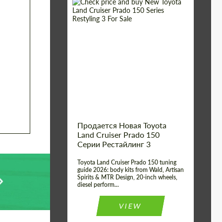
Shipping from (Сity):
Dubai
Shipping from
Worldwide
(Country):
Status:
Tuning Guide
Продается Новая Toyota
Land Cruiser Prado 150
Серии Рестайлинг 3
Toyota Land Cruiser Prado 150 tuning
guide 2026: body kits from Wald, Artisan
Spirits & MTR Design, 20-inch wheels,
diesel perform...
VIEW