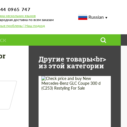
744 0965 747
ка нескольких языков
Russian
родная доставка по всем заказам
ные проблемы | Наш подход
or
Другие товары<br>
из этой категории
Shipping from
Worldwide
(Country):
Status:
Tuning Guide
Shipping from (Сity):
Dubai