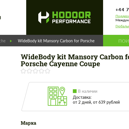
+44 
Поддерж
Я
Междуна
Глобаль
che
WideBody kit Mansory Carbon for Porsche Cayenne Coupe
WideBody kit Mansory Carbon f
Porsche Cayenne Coupe
В наличии
Доставка:
от 2 дней, от 639 рублей
Марка