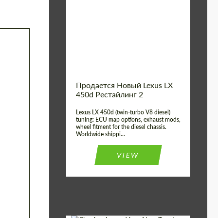
Condition:
New car
Shipping from
Worldwide
(Country):
Status:
Tuning Guide
Shipping from (Сity):
Dubai
Продается Новый Lexus LX
450d Рестайлинг 2
Lexus LX 450d (twin-turbo V8 diesel)
tuning: ECU map options, exhaust mods,
wheel fitment for the diesel chassis.
Worldwide shippi...
VIEW