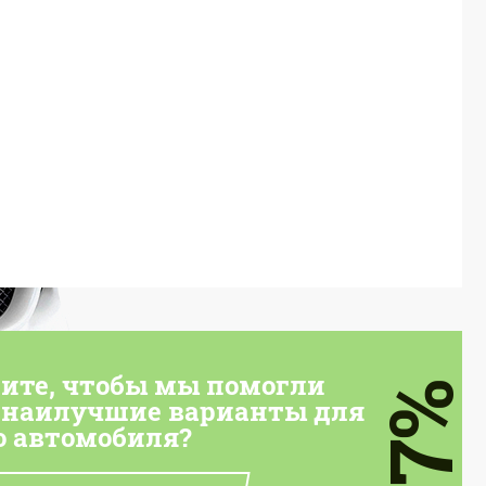
тите, чтобы мы помогли
7%
 наилучшие варианты для
о автомобиля?