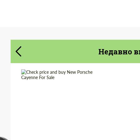
Cогласиться на обработку
Cогласиться на обработку
персональных данных
персональных данных
СВЯЖИТЕСЬ СО МНОЙ
Недавно в
СВЯЖИТЕСЬ СО МНОЙ
Мы говорим на вашем языке
Мы говорим на вашем языке
Shipping from
Worldwide
(Country):
Shipping from (Сity):
Dubai
Status:
Tuning Guide
Condition:
New car
Mileage / Km:
0