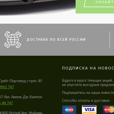
УЗНАЙТ
ДОСТАВКА ПО ВСЕЙ РОССИИ
S
ПОДПИСКА НА НОВО
Будьте в курсе текущих акций,
Грейт-Портленд-стрит, 85
не упустите выгодные предло
0965 747
Подпишитесь на наши новости
67-бис Авеню Дю Кампон
Cпособы оплаты и доставки
5 48 747
K800 Brickell Ave, Майами