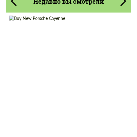
Недавно вы смотрели
Cогласиться на обработку
Cогласиться на обработку
персональных данных
персональных данных
Shipping from (Сity):
Dubai
СВЯЖИТЕСЬ СО МНОЙ
СВЯЖИТЕСЬ СО МНОЙ
Shipping from (Country):
Worldwide
Мы говорим на вашем языке
Status:
Tuning Guide
Мы говорим на вашем языке