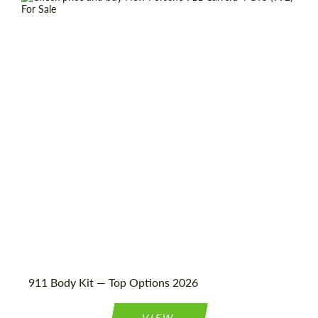
Shipping from (Country):
Worldwide
Shipping from (Сity):
Dubai
Status:
Tuning Guide
Condition:
New car
Mileage / Km:
0
911 Body Kit — Top Options 2026
VIEW