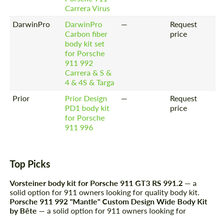
Carrera Virus
DarwinPro
DarwinPro
—
Request
Carbon fiber
price
body kit set
for Porsche
911 992
Carrera & S &
4 & 4S & Targa
Prior
Prior Design
—
Request
PD1 body kit
price
Заказать обратный звонок
Заказать обратный звонок
for Porsche
Please use this form to fill in some basic
911 996
Please use this form to fill in some basic
information for your price request. We will
information for your price request. We will
contact you within 1 business day with our
contact you within 1 business day with our
most competitive offer.
most competitive offer.
Top Picks
Vorsteiner body kit for Porsche 911 GT3 RS 991.2
— a
solid option for 911 owners looking for quality body kit.
Porsche 911 992 "Mantle" Custom Design Wide Body Kit
by Bête
— a solid option for 911 owners looking for