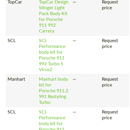
TopCar
TopCar Design
—
Request
Stinger Light
price
Pack Body Kit
for Porsche
911 992
Carrera
SCL
SCL
—
Request
Performance
price
body kit for
Porsche 911
992 Turbo S
Virus2
Manhart
Manhart body
—
Request
kit for
price
Porsche 911.2
991 Restyling
Turbo
SCL
SCL
—
Request
Performance
price
body kit for
Porsche 911