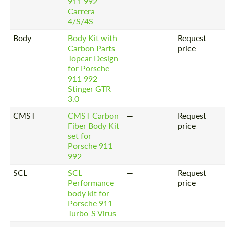
911 992
Carrera
4/S/4S
Body
Body Kit with
—
Request
Carbon Parts
price
Topcar Design
for Porsche
911 992
Stinger GTR
3.0
CMST
CMST Carbon
—
Request
Fiber Body Kit
price
set for
Porsche 911
992
SCL
SCL
—
Request
Performance
price
body kit for
Porsche 911
Turbo-S Virus