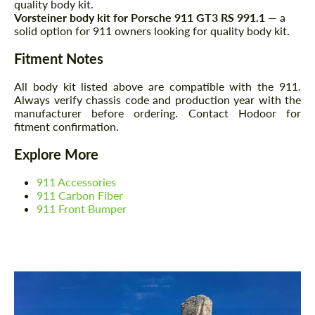
quality body kit.
Vorsteiner body kit for Porsche 911 GT3 RS 991.1
— a
solid option for 911 owners looking for quality body kit.
Cогласиться на обработку
Cогласиться на обработку
персональных данных
персональных данных
Fitment Notes
СВЯЖИТЕСЬ СО МНОЙ
СВЯЖИТЕСЬ СО МНОЙ
All body kit listed above are compatible with the 911.
Always verify chassis code and production year with the
Мы говорим на вашем языке
Мы говорим на вашем языке
manufacturer before ordering. Contact Hodoor for
fitment confirmation.
Explore More
911 Accessories
911 Carbon Fiber
911 Front Bumper