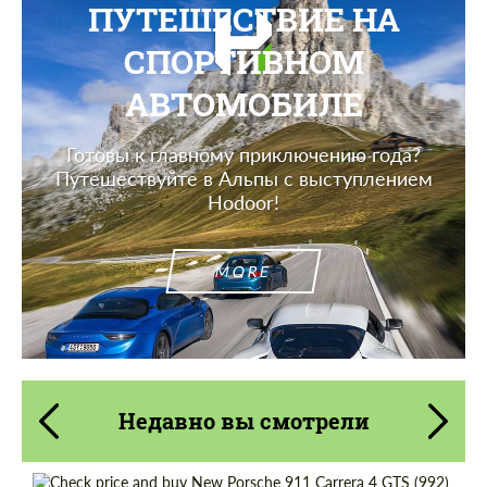
ПУТЕШЕСТВИЕ НА
СПОРТИВНОМ
АВТОМОБИЛЕ
Готовы к главному приключению года?
Путешествуйте в Альпы с выступлением
Hodoor!
MORE
Недавно вы смотрели