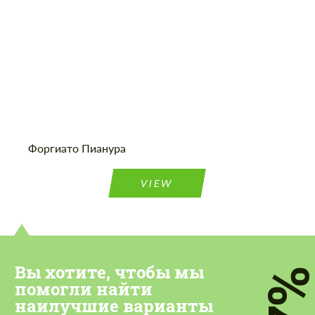
Cогласиться на обработку
Cогласиться на обработку
персональных данных
персональных данных
Форгиато Пианура
СВЯЖИТЕСЬ СО МНОЙ
СВЯЖИТЕСЬ СО МНОЙ
VIEW
Мы говорим на вашем языке
Мы говорим на вашем языке
Вы хотите, чтобы мы
7
помогли найти
наилучшие варианты