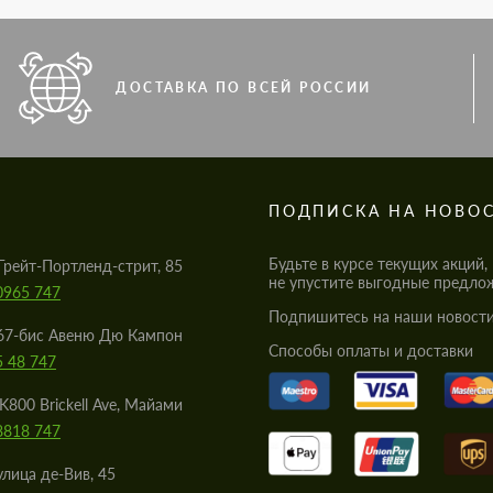
ДОСТАВКА ПО ВСЕЙ РОССИИ
S
ПОДПИСКА НА НОВО
Будьте в курсе текущих акций,
Грейт-Портленд-стрит, 85
не упустите выгодные предло
0965 747
Подпишитесь на наши новости
67-бис Авеню Дю Кампон
Cпособы оплаты и доставки
5 48 747
K800 Brickell Ave, Майами
8818 747
улица де-Вив, 45