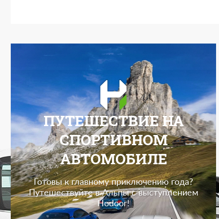
ПУТЕШЕСТВИЕ НА
СПОРТИВНОМ
АВТОМОБИЛЕ
Готовы к главному приключению года?
Путешествуйте в Альпы с выступлением
Hodoor!