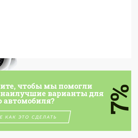
тите, чтобы мы помогли
7%
 наилучшие варианты для
о автомобиля?
Е КАК ЭТО СДЕЛАТЬ