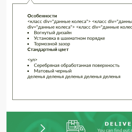
Особенности
<класс div="данные колеса"> <класс div="данны
div="данные колеса"> <класс div="данные колес
Вогнутый дизайн
Установка в шахматном порядке
Тормозной зазор
Стандартный цвет
<ул>
Серебряная обработанная поверхность
Матовый черный
деленья деленья деленья деленья деленья