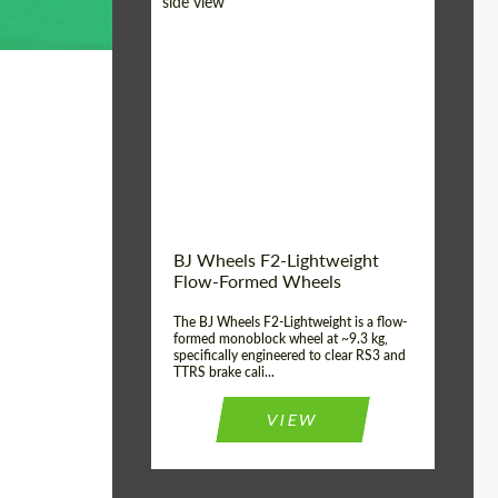
Diameter:
18", 19", 20", 21", 22",
23", 24"
Country of origin:
Германия
Product Type:
FlowForm Wheels
Wheel construction:
Моноблок
BJ Wheels F2-Lightweight
Flow-Formed Wheels
The BJ Wheels F2-Lightweight is a flow-
formed monoblock wheel at ~9.3 kg,
specifically engineered to clear RS3 and
TTRS brake cali...
VIEW