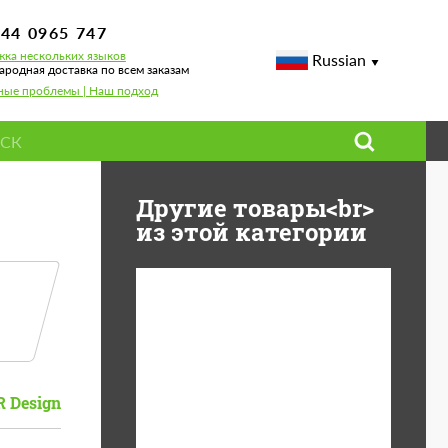
744 0965 747
ка нескольких языков
Russian
родная доставка по всем заказам
ные проблемы | Наш подход
Другие товары<br>
из этой категории
Diameter:
13", 14", 15", 16", 17",
18", 19", 20", 21", 22",
23", 24"
 Design
Material:
ABS пластик, Forged
carbon, Базальтовые