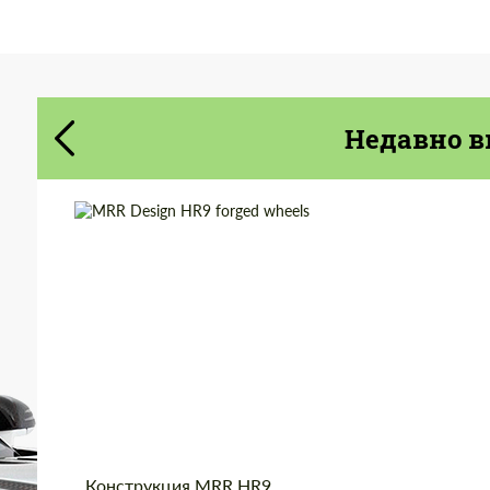
Cогласиться на обработку
Cогласиться на обработку
персональных данных
персональных данных
СВЯЖИТЕСЬ СО МНОЙ
Недавно в
СВЯЖИТЕСЬ СО МНОЙ
Мы говорим на вашем языке
Мы говорим на вашем языке
Diameter:
18", 19", 20"
Country of origin:
США
Wheel construction:
Моноблок
Product Type:
Кованые Диски
Конструкция MRR HR9