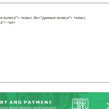
е колеса"> <класс div="данные колеса"> <класс
а"> <ул>