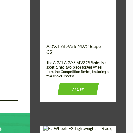
Country of origin:
США
Diameter:
13", 14", 15", 16", 17",
18", 19", 20", 21", 22",
23", 24"
Wheel construction:
2 шт
ADV.1 ADV5S M.V2 (серия
CS)
The ADV.1 ADV5S M.V2 CS Series is a
sport-tuned two-piece forged wheel
from the Competition Series, featuring a
five-spoke sport d...
VIEW