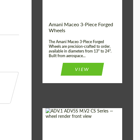
Волокна
Product Type:
3 шт
Country of origin:
США
Amani Maceo 3-Piece Forged
Wheel construction:
3 шт
Wheels
The Amani Maceo 3-Piece Forged
Wheels are precision-crafted to order,
available in diameters from 13" to 24".
Built from aerospace...
VIEW
Product Type:
Кованые Диски