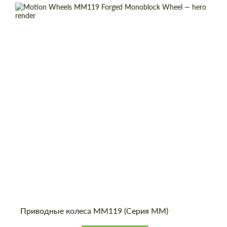
Product Type:
Кованые Диски
Diameter:
18", 19", 20", 21", 22", 23", 24"
Country of origin:
США
Wheel construction:
Моноблок
Приводные колеса MM119 (Серия ММ)