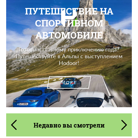
ПУТЕШЕСТВИЕ НА
СПОРТИВНОМ
АВТОМОБИЛЕ
Готовы к главному приключению года?
Путешествуйте в Альпы с выступлением
Hodoor!
MORE
Недавно вы смотрели