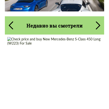
Недавно вы смотрели
Cогласиться на обработку
Cогласиться на обработку
персональных данных
персональных данных
СВЯЖИТЕСЬ СО МНОЙ
СВЯЖИТЕСЬ СО МНОЙ
Shipping from (Country):
Worldwide
Мы говорим на вашем языке
Мы говорим на вашем языке
Shipping from (Сity):
Dubai
Status:
Tuning Guide
Condition:
New car
Mileage / Km:
0