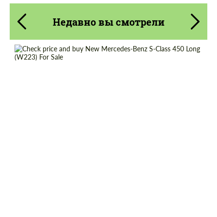
Недавно вы смотрели
Cогласиться на обработку
Cогласиться на обработку
персональных данных
персональных данных
Shipping from (Country):
Worldwide
СВЯЖИТЕСЬ СО МНОЙ
СВЯЖИТЕСЬ СО МНОЙ
Shipping from (Сity):
Dubai
Мы говорим на вашем языке
Мы говорим на вашем языке
Status:
Tuning Guide