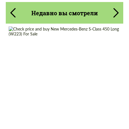
Недавно вы смотрели
Cогласиться на обработку
Cогласиться на обработку
персональных данных
персональных данных
Shipping from (Country):
Worldwide
СВЯЖИТЕСЬ СО МНОЙ
СВЯЖИТЕСЬ СО МНОЙ
Shipping from (Сity):
Dubai
Мы говорим на вашем языке
Мы говорим на вашем языке
Status:
Tuning Guide