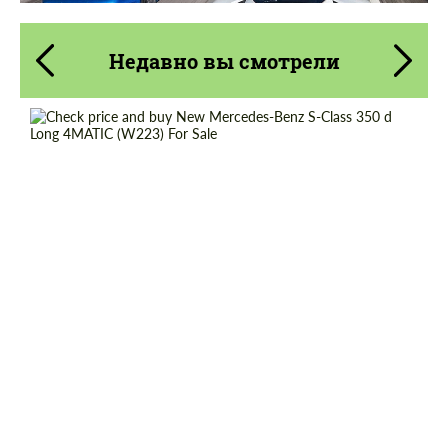
Недавно вы смотрели
Cогласиться на обработку
Cогласиться на обработку
персональных данных
персональных данных
СВЯЖИТЕСЬ СО МНОЙ
Shipping from (Country):
Worldwide
СВЯЖИТЕСЬ СО МНОЙ
Shipping from (Сity):
Dubai
Мы говорим на вашем языке
Мы говорим на вашем языке
Status:
Tuning Guide