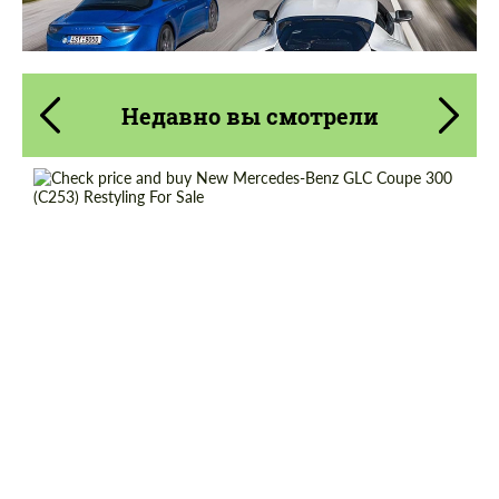
Недавно вы смотрели
Cогласиться на обработку
Cогласиться на обработку
персональных данных
персональных данных
СВЯЖИТЕСЬ СО МНОЙ
СВЯЖИТЕСЬ СО МНОЙ
Shipping from (Country):
Worldwide
Мы говорим на вашем языке
Мы говорим на вашем языке
Shipping from (Сity):
Dubai
Status:
Tuning Guide