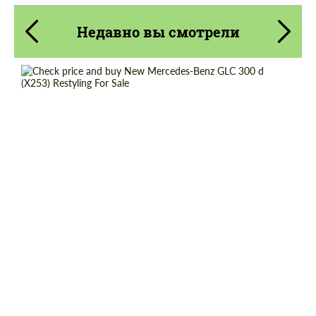
Недавно вы смотрели
Cогласиться на обработку
Cогласиться на обработку
персональных данных
персональных данных
Shipping from (Country):
Worldwide
СВЯЖИТЕСЬ СО МНОЙ
СВЯЖИТЕСЬ СО МНОЙ
Shipping from (Сity):
Dubai
Мы говорим на вашем языке
Мы говорим на вашем языке
Status:
Tuning Guide