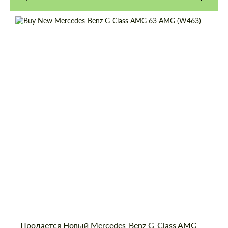
Cогласиться на обработку
Cогласиться на обработку
персональных данных
персональных данных
Shipping from (Country):
Worldwide
Status:
Tuning Guide
СВЯЖИТЕСЬ СО МНОЙ
СВЯЖИТЕСЬ СО МНОЙ
Мы говорим на вашем языке
Мы говорим на вашем языке
Продается Новый Mercedes-Benz G-Class AMG