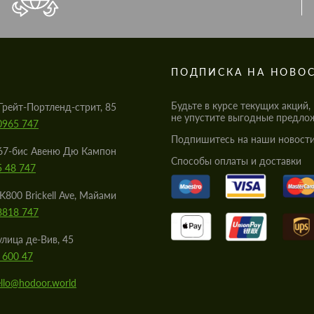
S
ПОДПИСКА НА НОВО
Будьте в курсе текущих акций,
Грейт-Портленд-стрит, 85
не упустите выгодные предло
0965 747
Подпишитесь на наши новости
67-бис Авеню Дю Кампон
Cпособы оплаты и доставки
5 48 747
K800 Brickell Ave, Майами
8818 747
улица де-Вив, 45
 600 47
llo@hodoor.world