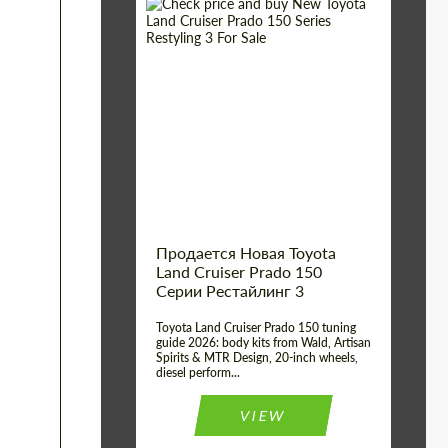
Shipping from (Сity):
Dubai
Shipping from
Worldwide
(Country):
Status:
Tuning Guide
Продается Новая Toyota
Land Cruiser Prado 150
Серии Рестайлинг 3
Toyota Land Cruiser Prado 150 tuning
guide 2026: body kits from Wald, Artisan
Spirits & MTR Design, 20-inch wheels,
diesel perform...
VIEW