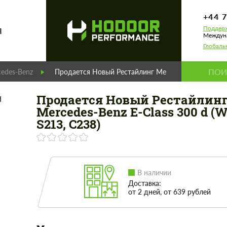
+44 
Поддерж
Я
Междуна
Глобаль
edes-Benz
Продается Новый Рестайлинг Mercedes-Benz E-Class
Продается Новый Рестайлин
Mercedes-Benz E-Class 300 d (W
S213, C238)
В наличии
Доставка:
от 2 дней, от 639 рублей