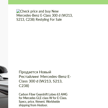
Shipping from
Worldwide
(Country):
Shipping from (Сity):
Dubai
Status:
Tuning Guide
Продается Новый
Рестайлинг Mercedes-Benz E-
Class 300 d (W213, S213,
C238)
Carbon Fiber Gearshift Lobes 63 AMG
for Mercedes GLE-class W for E-Class.
Specs, price, fitment. Worldwide
shipping from Hodoor.