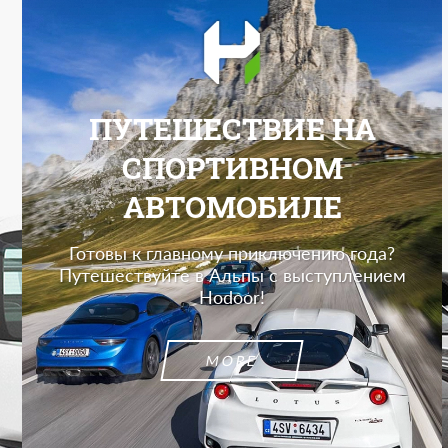
ПУТЕШЕСТВИЕ НА
СПОРТИВНОМ
АВТОМОБИЛЕ
Готовы к главному приключению года?
Путешествуйте в Альпы с выступлением
Hodoor!
MORE