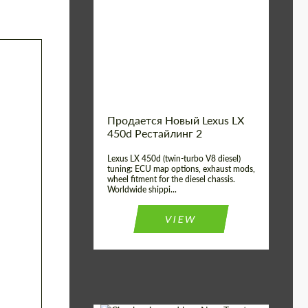
Condition:
New car
Shipping from
Worldwide
(Country):
Status:
Tuning Guide
Shipping from (Сity):
Dubai
Продается Новый Lexus LX
450d Рестайлинг 2
Lexus LX 450d (twin-turbo V8 diesel)
tuning: ECU map options, exhaust mods,
wheel fitment for the diesel chassis.
Worldwide shippi...
VIEW