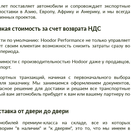
 лет поставляет автомобили и сопровождает экспортные
оставки в Азию, Европу, Африку и Америку, и мы всегда
енных проектов.
ая стоимость за счет возврата НДС
и по умолчанию: Hoodor Performance не только управляет
т своим клиентам возможность снизить затраты сразу во
 периода.
оимости с производительностью Hodoor даже у продавцов,
порт.
ртных транзакций, начиная с первоначального выбора
иля заказчику. Мы занимаемся оформлением документов,
асное решение для доставки и решаем все транспортные
й вам автомобиль прибудет к вам или вашему партнеру по
авка от двери до двери
Заказать обратный звонок
Заказать обратный звонок
обилей премиум-класса на складе, все из которых
орим "в наличии" и "к дверям", это то, что мы имеем в
Please use this form to fill in some basic
Please use this form to fill in some basic