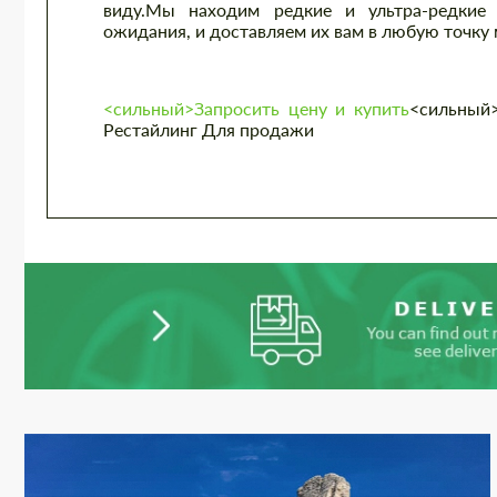
виду.Мы находим редкие и ультра-редкие 
ожидания, и доставляем их вам в любую точку 
<сильный>Запросить цену и купить
<сильный>
Рестайлинг Для продажи