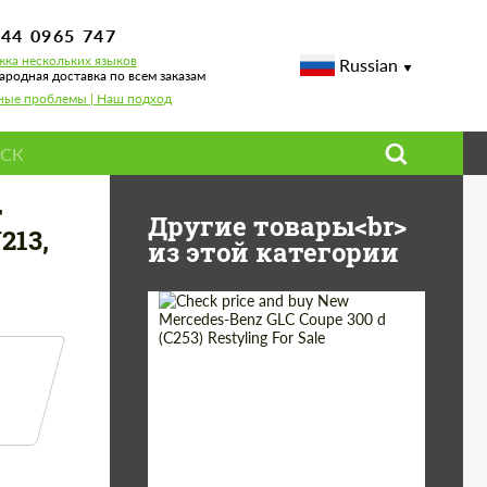
744 0965 747
ка нескольких языков
Russian
родная доставка по всем заказам
ные проблемы | Наш подход
 300 d (W213, S213, C238)
г
Другие товары<br>
213,
из этой категории
Shipping from
Worldwide
(Country):
Status:
Tuning Guide
Shipping from (Сity):
Dubai