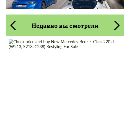
Недавно вы смотрели
Cогласиться на обработку
Cогласиться на обработку
персональных данных
персональных данных
СВЯЖИТЕСЬ СО МНОЙ
СВЯЖИТЕСЬ СО МНОЙ
Shipping from (Country):
Worldwide
Мы говорим на вашем языке
Мы говорим на вашем языке
Shipping from (Сity):
Dubai
Status:
Tuning Guide