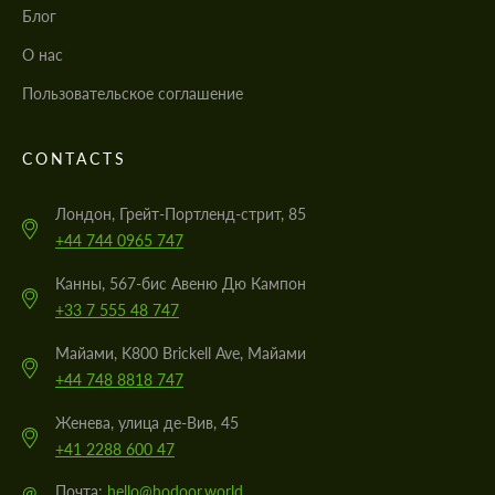
Блог
О нас
Пользовательское соглашение
CONTACTS
Лондон, Грейт-Портленд-стрит, 85
+44 744 0965 747
Канны, 567-бис Авеню Дю Кампон
+33 7 555 48 747
Майами, K800 Brickell Ave, Майами
+44 748 8818 747
Женева, улица де-Вив, 45
+41 2288 600 47
@
Почта:
hello@hodoor.world