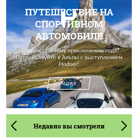
ПУТЕШЕСТВИЕ НА
СПОРТИВНОМ
АВТОМОБИЛЕ
Готовы к главному приключению года?
Путешествуйте в Альпы с выступлением
Hodoor!
MORE
Недавно вы смотрели