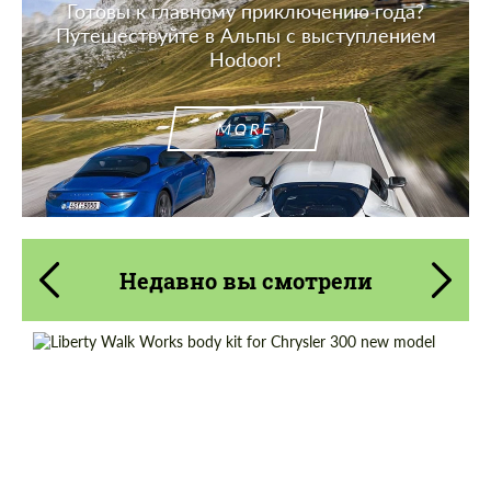
Готовы к главному приключению года?
Путешествуйте в Альпы с выступлением
Hodoor!
MORE
Недавно вы смотрели
Product Type:
Обвес
Material:
Полиуретан
Country of origin:
Япония