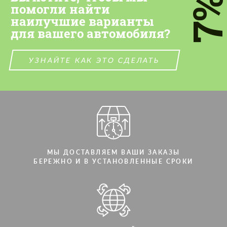
7
персональных данных
персональных данных
помогли найти
наилучшие варианты
СВЯЖИТЕСЬ СО МНОЙ
СВЯЖИТЕСЬ СО МНОЙ
для вашего автомобиля?
Мы говорим на вашем языке
Мы говорим на вашем языке
УЗНАЙТЕ КАК ЭТО СДЕЛАТЬ
МЫ ДОСТАВЛЯЕМ ВАШИ ЗАКАЗЫ
БЕРЕЖНО И В УСТАНОВЛЕННЫЕ СРОКИ