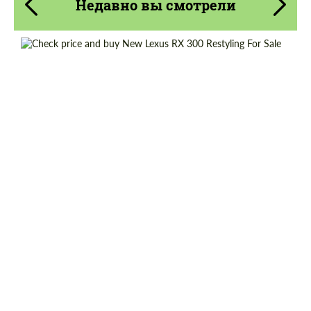
Недавно вы смотрели
Cогласиться на обработку
Cогласиться на обработку
персональных данных
персональных данных
Shipping from (Country):
Worldwide
СВЯЖИТЕСЬ СО МНОЙ
СВЯЖИТЕСЬ СО МНОЙ
Shipping from (Сity):
Dubai
Мы говорим на вашем языке
Мы говорим на вашем языке
Status:
Tuning Guide