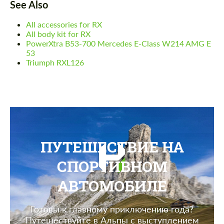
See Also
All accessories for RX
All body kit for RX
PowerXtra B53-700 Mercedes E-Class W214 AMG E
53
Triumph RXL126
ПУТЕШЕСТВИЕ НА
СПОРТИВНОМ
АВТОМОБИЛЕ
Готовы к главному приключению года?
Путешествуйте в Альпы с выступлением