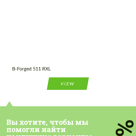
most competitive offer.
most competitive offer.
Cогласиться на обработку
Cогласиться на обработку
персональных данных
персональных данных
B-Forged 511 RXL
СВЯЖИТЕСЬ СО МНОЙ
СВЯЖИТЕСЬ СО МНОЙ
VIEW
Мы говорим на вашем языке
Мы говорим на вашем языке
Вы хотите, чтобы мы
7
помогли найти