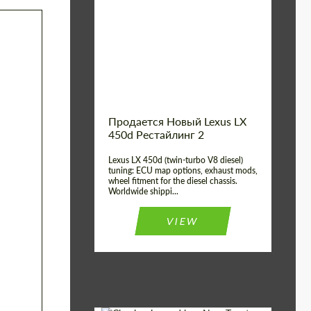
Condition:
New car
Shipping from
Worldwide
(Country):
Status:
Tuning Guide
Shipping from (Сity):
Dubai
Продается Новый Lexus LX
450d Рестайлинг 2
Lexus LX 450d (twin-turbo V8 diesel)
tuning: ECU map options, exhaust mods,
wheel fitment for the diesel chassis.
Worldwide shippi...
VIEW