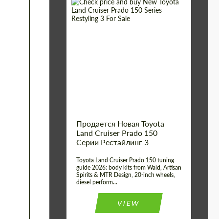
Shipping from (Сity):
Dubai
Shipping from
Worldwide
(Country):
Status:
Tuning Guide
Продается Новая Toyota
Land Cruiser Prado 150
Серии Рестайлинг 3
Toyota Land Cruiser Prado 150 tuning
guide 2026: body kits from Wald, Artisan
Spirits & MTR Design, 20-inch wheels,
diesel perform...
VIEW