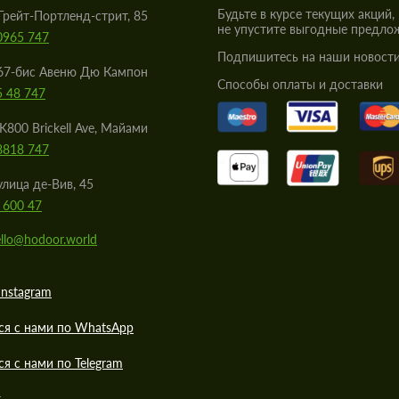
Будьте в курсе текущих акций,
Грейт-Портленд-стрит, 85
не упустите выгодные предло
0965 747
Подпишитесь на наши новости
67-бис Авеню Дю Кампон
Cпособы оплаты и доставки
5 48 747
K800 Brickell Ave, Майами
8818 747
улица де-Вив, 45
 600 47
llo@hodoor.world
Instagram
ся с нами по WhatsApp
ся с нами по Telegram
к