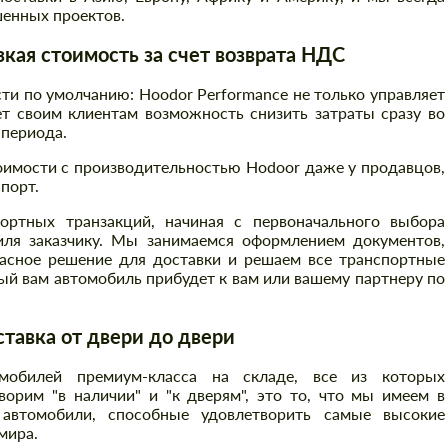
енных проектов.
ая стоимость за счет возврата НДС
и по умолчанию: Hoodor Performance не только управляет
т своим клиентам возможность снизить затраты сразу во
 периода.
оимости с производительностью Hodoor даже у продавцов,
порт.
ртных транзакций, начиная с первоначального выбора
иля заказчику. Мы занимаемся оформлением документов,
асное решение для доставки и решаем все транспортные
й вам автомобиль прибудет к вам или вашему партнеру по
авка от двери до двери
Заказать обратный звонок
Заказать обратный звонок
обилей премиум-класса на складе, все из которых
Please use this form to fill in some basic
Please use this form to fill in some basic
information for your price request. We will
орим "в наличии" и "к дверям", это то, что мы имеем в
information for your price request. We will
contact you within 1 business day with our
автомобили, способные удовлетворить самые высокие
contact you within 1 business day with our
most competitive offer.
most competitive offer.
мира.