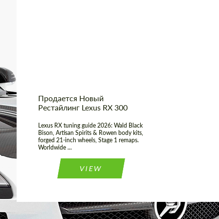
Shipping from
Worldwide
(Country):
Shipping from (Сity):
Dubai
Status:
Tuning Guide
Продается Новый
Рестайлинг Lexus RX 300
Lexus RX tuning guide 2026: Wald Black
Bison, Artisan Spirits & Rowen body kits,
forged 21-inch wheels, Stage 1 remaps.
Worldwide ...
VIEW