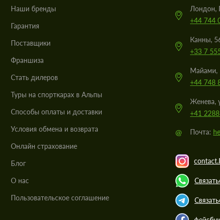
Наши бренды
Лондон, 
+44 744 
Гарантия
Канны, 5
Поставщики
+33 7 55
Франшиза
Майами, 
Стать дилеров
+44 748 
Туры на спорткарах в Альпы
Женева, 
Cпособы оплаты и доставки
+41 2288
Условия обмена и возврата
@
Почта:
he
Онлайн страхование
contact.
Блог
О нас
Связать
Пользовательское соглашение
Связать
фейсбу