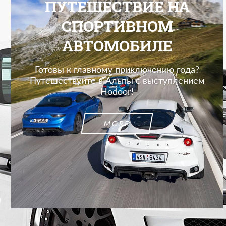
ПУТЕШЕСТВИЕ НА
СПОРТИВНОМ
АВТОМОБИЛЕ
Готовы к главному приключению года?
Путешествуйте в Альпы с выступлением
Hodoor!
MORE