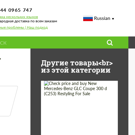
744 0965 747
ка нескольких языков
Russian
родная доставка по всем заказам
ные проблемы | Наш подход
г
Другие товары<br>
из этой категории
Shipping from
Worldwide
(Country):
Status:
Tuning Guide
Shipping from (Сity):
Dubai