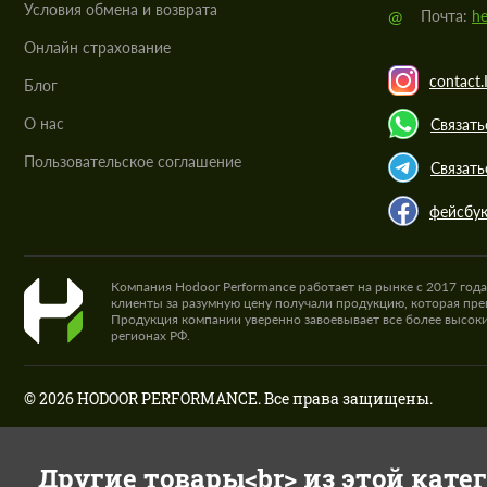
Условия обмена и возврата
@
Почта:
he
Онлайн страхование
contact.
Блог
О нас
Связать
Пользовательское соглашение
Связать
фейсбу
Компания Hodoor Performance работает на рынке с 2017 год
клиенты за разумную цену получали продукцию, которая пре
Продукция компании уверенно завоевывает все более высоки
регионах РФ.
© 2026 HODOOR PERFORMANCE. Все права защищены.
Другие товары<br> из этой кате