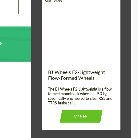
Diameter:
18", 19", 20", 21", 22",
23", 24"
Country of origin:
Германия
Product Type:
FlowForm Wheels
Wheel construction:
Моноблок
BJ Wheels F2-Lightweight
Flow-Formed Wheels
The BJ Wheels F2-Lightweight is a flow-
formed monoblock wheel at ~9.3 kg,
specifically engineered to clear RS3 and
TTRS brake cali...
VIEW