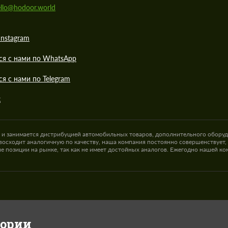
llo@hodoor.world
Instagram
ся с нами по WhatsApp
ся с нами по Telegram
к
а и занимается дистрибуцией автомобильных товаров, дополнительного оборуд
восходит аналогичную по качеству, наша компания постоянно совершенствует,
е позиции на рынке, так как не имеет достойных аналогов. Ежегодно нашей к
гории