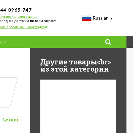
744 0965 747
ка нескольких языков
Russian
родная доставка по всем заказам
ные проблемы | Наш подход
Другие товары<br>
из этой категории
Diameter:
13", 14", 15", 16", 17",
18", 19", 20", 21", 22",
23", 24"
Lexani
Material:
ABS пластик, Forged
carbon, Базальтовые