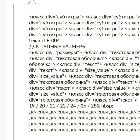
<класс div="субтитры"> <класс div="субтитры">
div="субтитры"> <класс div="субтитры"> <класс
div="субтитры"> <класс div="субтитры"> <класс
div="субтитры"> <класс div="субтитры"> <клас
Lexani LF-004
ДОСТУПНЫЕ РАЗМЕРЫ
<класс div="размеры"> <класс div="текстовая об
<класс div="текстовая оболочка"> <класс div="те
оболочка"> <класс div="текст"> <класс div="siz
div="текст"> <класс div="size_value"> <класс di
div="size_value"> <класс div="текстовая оболочк
div="текстовая оболочка"> <класс div="текст"> 
<класс div="текст"> <класс div="size_value"> <к
div="size_value"> <класс div="текстовая оболочк
div="текстовая оболочка"> <класс div="текст">
19 / 20 / 21 / 22 / 24 / 26 / 28& nbsp;
деленья деленья
деленья деленья
деленья деле
деленья деленья
деленья деленья деленья деле
деленья деленья деленья деленья
деленья деле
деленья деленья деленья деленья деленья дел