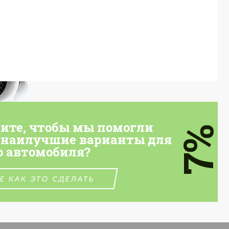
тите, чтобы мы помогли
7%
 наилучшие варианты для
о автомобиля?
Е КАК ЭТО СДЕЛАТЬ