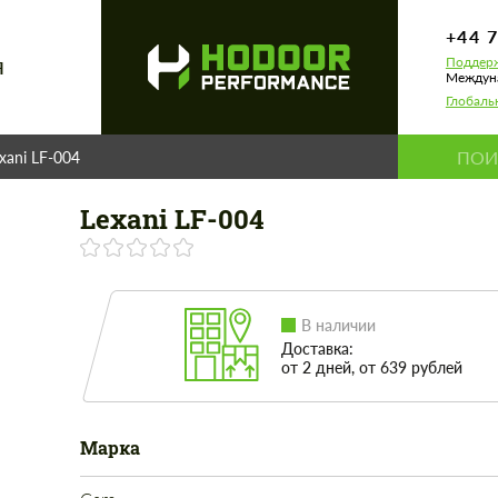
+44 
Поддерж
Я
Междуна
Глобаль
xani LF-004
Lexani LF-004
В наличии
Доставка:
от 2 дней, от 639 рублей
Марка