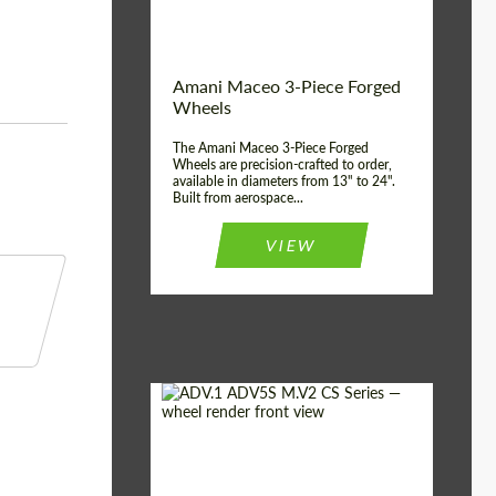
Волокна
Product Type:
3 шт
Country of origin:
США
Amani Maceo 3-Piece Forged
Wheel construction:
3 шт
Wheels
The Amani Maceo 3-Piece Forged
Wheels are precision-crafted to order,
available in diameters from 13" to 24".
Built from aerospace...
VIEW
Product Type:
Кованые Диски