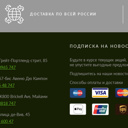
ДОСТАВКА ПО ВСЕЙ РОССИИ
S
ПОДПИСКА НА НОВО
Будьте в курсе текущих акций,
Грейт-Портленд-стрит, 85
не упустите выгодные предло
0965 747
Подпишитесь на наши новости
67-бис Авеню Дю Кампон
Cпособы оплаты и доставки
5 48 747
K800 Brickell Ave, Майами
8818 747
улица де-Вив, 45
 600 47