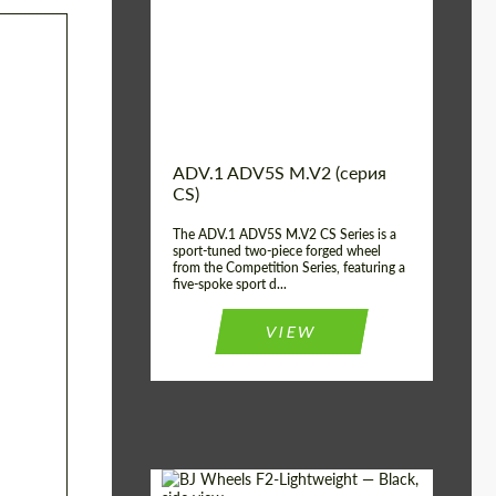
Country of origin:
США
Diameter:
13", 14", 15", 16", 17",
18", 19", 20", 21", 22",
23", 24"
Wheel construction:
2 шт
ADV.1 ADV5S M.V2 (серия
CS)
The ADV.1 ADV5S M.V2 CS Series is a
sport-tuned two-piece forged wheel
from the Competition Series, featuring a
five-spoke sport d...
VIEW