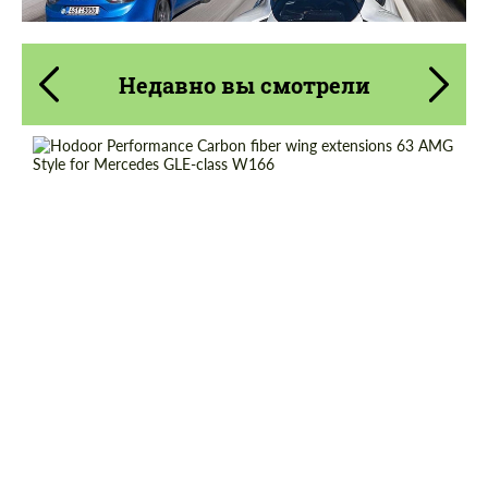
Недавно вы смотрели
Country of origin:
Россия
Material:
Углеродного волокна
Product Type:
Карбоновые детали