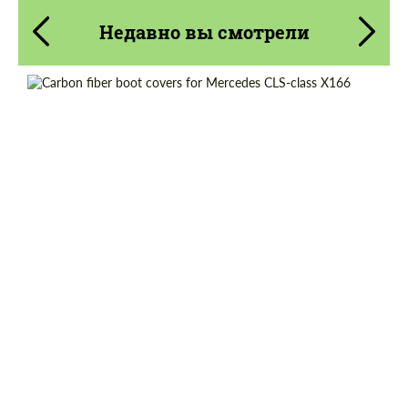
Недавно вы смотрели
Country of origin:
Россия
Material:
Углеродного волокна
Product Type:
Карбоновые детали