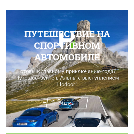
ПУТЕШЕСТВИЕ НА
СПОРТИВНОМ
АВТОМОБИЛЕ
Готовы к главному приключению года?
Путешествуйте в Альпы с выступлением
Hodoor!
MORE