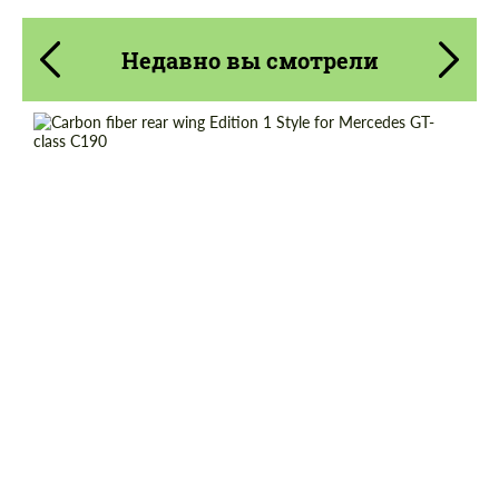
Недавно вы смотрели
Country of origin:
Россия
Material:
Углеродного волокна
Product Type:
Карбоновые детали