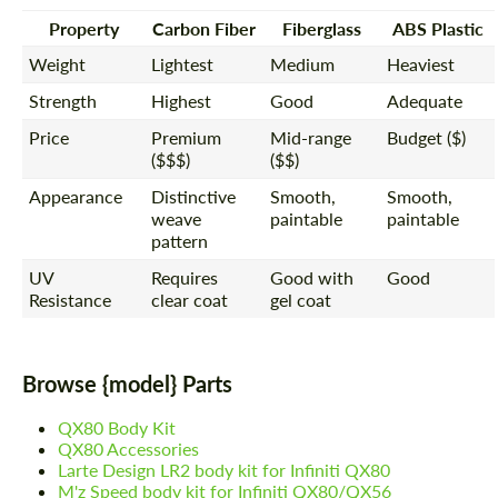
Property
Carbon Fiber
Fiberglass
ABS Plastic
Weight
Lightest
Medium
Heaviest
Strength
Highest
Good
Adequate
Price
Premium
Mid-range
Budget ($)
($$$)
($$)
Appearance
Distinctive
Smooth,
Smooth,
weave
paintable
paintable
pattern
UV
Requires
Good with
Good
Resistance
clear coat
gel coat
Browse {model} Parts
QX80 Body Kit
QX80 Accessories
Larte Design LR2 body kit for Infiniti QX80
M'z Speed body kit for Infiniti QX80/QX56