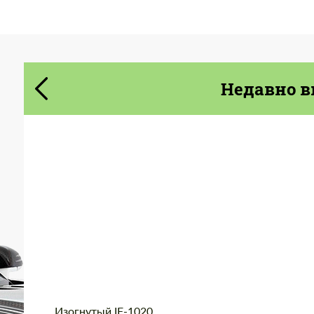
Cогласиться на обработку
Cогласиться на обработку
персональных данных
персональных данных
СВЯЖИТЕСЬ СО МНОЙ
СВЯЖИТЕСЬ СО МНОЙ
Недавно в
Мы говорим на вашем языке
Мы говорим на вашем языке
Wheel construction:
3 шт
Diameter:
18", 19", 20", 21", 22"
Country of origin:
США
Product Type:
Кованые Диски
Изогнутый IF-1020