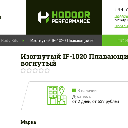
+44 
Поддерж
Я
Междуна
Глобаль
 Body Kits
Изогнутый IF-1020 Плавающий вогнутый
Изогнутый IF-1020 Плавающ
вогнутый
В наличии
Доставка:
от 2 дней, от 639 рублей
Марка