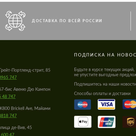
ДОСТАВКА ПО ВСЕЙ РОССИИ
S
ПОДПИСКА НА НОВО
Будьте в курсе текущих акций,
Грейт-Портленд-стрит, 85
не упустите выгодные предло
0965 747
Подпишитесь на наши новости
67-бис Авеню Дю Кампон
Cпособы оплаты и доставки
5 48 747
K800 Brickell Ave, Майами
8818 747
улица де-Вив, 45
 600 47