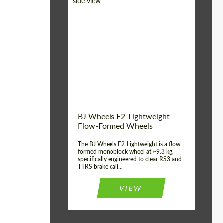
Diameter:
18", 19", 20", 21", 22",
23", 24"
Country of origin:
Германия
Product Type:
FlowForm Wheels
Wheel construction:
Моноблок
BJ Wheels F2-Lightweight
Flow-Formed Wheels
The BJ Wheels F2-Lightweight is a flow-
formed monoblock wheel at ~9.3 kg,
specifically engineered to clear RS3 and
TTRS brake cali...
VIEW