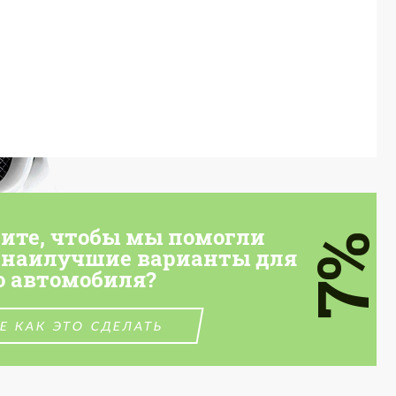
тите, чтобы мы помогли
7%
 наилучшие варианты для
о автомобиля?
Е КАК ЭТО СДЕЛАТЬ