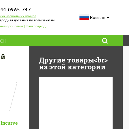
744 0965 747
ка нескольких языков
Russian
родная доставка по всем заказам
ные проблемы | Наш подход
ий
Другие товары<br>
из этой категории
Diameter:
13", 14", 15", 16", 17",
18", 19", 20", 21", 22",
23", 24"
Material:
ABS пластик, Forged
Incurve
carbon, Базальтовые