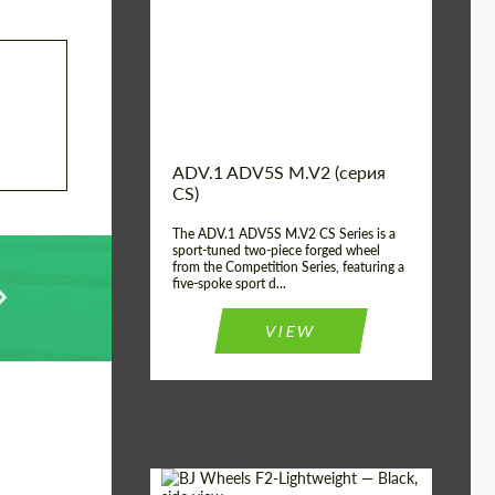
Country of origin:
США
Diameter:
13", 14", 15", 16", 17",
18", 19", 20", 21", 22",
23", 24"
Wheel construction:
2 шт
ADV.1 ADV5S M.V2 (серия
CS)
The ADV.1 ADV5S M.V2 CS Series is a
sport-tuned two-piece forged wheel
from the Competition Series, featuring a
five-spoke sport d...
VIEW