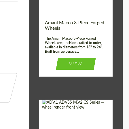
Волокна
Product Type:
3 шт
Country of origin:
США
Amani Maceo 3-Piece Forged
Wheel construction:
3 шт
Wheels
The Amani Maceo 3-Piece Forged
Wheels are precision-crafted to order,
available in diameters from 13" to 24".
Built from aerospace...
VIEW
Product Type:
Кованые Диски