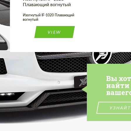
Плавающий вогнутый
Изогнутый IF-1020 Плавающий
вогнутый
VIEW
Вы хо
найти
вашег
УЗНАЙТ