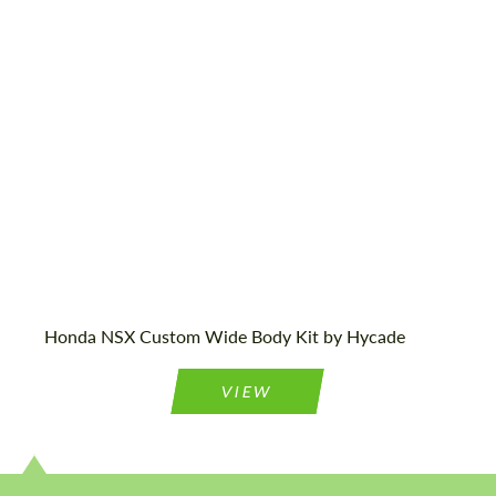
Product Type:
Обвес
Cогласиться на обработку
Cогласиться на обработку
персональных данных
персональных данных
СВЯЖИТЕСЬ СО МНОЙ
СВЯЖИТЕСЬ СО МНОЙ
Мы говорим на вашем языке
Мы говорим на вашем языке
Honda NSX Custom Wide Body Kit by Hycade
VIEW