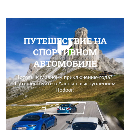
ПУТЕШЕСТВИЕ НА
СПОРТИВНОМ
АВТОМОБИЛЕ
Готовы к главному приключению года?
Путешествуйте в Альпы с выступлением
Hodoor!
MORE