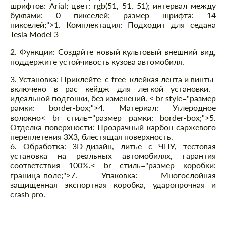
шрифтов: Arial; цвет: rgb(51, 51, 51); интервал между
буквами: 0 пикселей; размер шрифта: 14
пикселей;">1.
Комплектация: Подходит для седана
Tesla Model 3
2. Функции: Создайте новый культовый внешний вид,
поддержите устойчивость кузова автомобиля.
3. Установка: Приклейте
с
f
ree
клейкая лента и винты
включено в pac
кейдж для легкой установки,
идеальной подгонки, без изменений.
< br style="размер
рамки: border-box;">
4. Материал: Углеродное
волокно
< br стиль="размер рамки: border-box;">
5.
Отделка поверхности: Прозрачный карбон саржевого
переплетения 3Х3, блестящая поверхность.
6. Обработка: 3D-дизайн, литье с ЧПУ, тестовая
установка на реальных автомобилях, гарантия
соответствия 100%.
< br стиль="размер коробки:
граница-поле;">
7. Упаковка: Многослойная
защищенная экспортная коробка, ударопрочная и
crash pro.