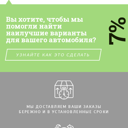
Cогласиться на обработку
Cогласиться на обработку
персональных данных
персональных данных
Вы хотите, чтобы мы
7
СВЯЖИТЕСЬ СО МНОЙ
помогли найти
СВЯЖИТЕСЬ СО МНОЙ
наилучшие варианты
Мы говорим на вашем языке
Мы говорим на вашем языке
для вашего автомобиля?
УЗНАЙТЕ КАК ЭТО СДЕЛАТЬ
МЫ ДОСТАВЛЯЕМ ВАШИ ЗАКАЗЫ
БЕРЕЖНО И В УСТАНОВЛЕННЫЕ СРОКИ