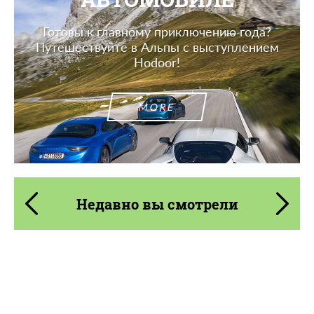
Готовы к главному приключению года?
Путешествуйте в Альпы с выступлением
Hodoor!
MORE
Недавно вы смотрели
Product Type:
Карбоновые детали
Material:
Углеродного волокна