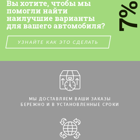
Вы хотите, чтобы мы
персональных данных
7
персональных данных
помогли найти
наилучшие варианты
СВЯЖИТЕСЬ СО МНОЙ
СВЯЖИТЕСЬ СО МНОЙ
для вашего автомобиля?
Мы говорим на вашем языке
Мы говорим на вашем языке
УЗНАЙТЕ КАК ЭТО СДЕЛАТЬ
МЫ ДОСТАВЛЯЕМ ВАШИ ЗАКАЗЫ
БЕРЕЖНО И В УСТАНОВЛЕННЫЕ СРОКИ