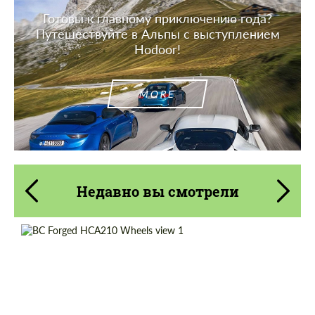
Готовы к главному приключению года?
Путешествуйте в Альпы с выступлением
Hodoor!
MORE
Недавно вы смотрели
Product Type:
Кованые Диски
Diameter:
13", 14", 15", 16", 17", 18", 19", 20", 21", 22",
23", 24"